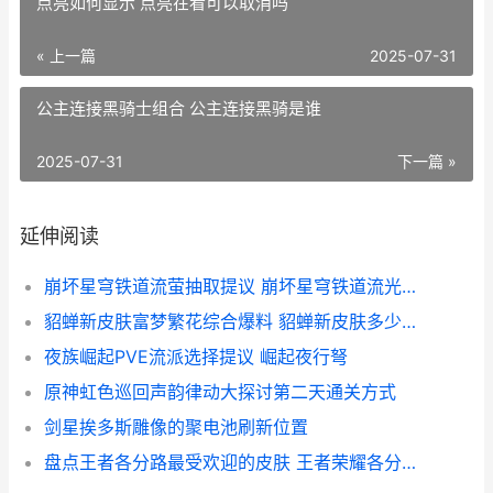
点亮如何显示 点亮在看可以取消吗
« 上一篇
2025-07-31
公主连接黑骑士组合 公主连接黑骑是谁
2025-07-31
下一篇 »
延伸阅读
崩坏星穹铁道流萤抽取提议 崩坏星穹铁道流光忆庭
貂蝉新皮肤富梦繁花综合爆料 貂蝉新皮肤多少钱官网
夜族崛起PVE流派选择提议 崛起夜行弩
原神虹色巡回声韵律动大探讨第二天通关方式
剑星挨多斯雕像的聚电池刷新位置
盘点王者各分路最受欢迎的皮肤 王者荣耀各分路作用