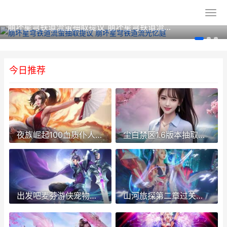
崩坏星穹铁道流萤抽取提议 崩坏星穹铁道流光忆庭
今日推荐
夜族崛起100血质仆人刷新位置概括 夜族崛起100血质代码
尘白禁区1.6版本抽取提议 尘白禁区1.6版本尤弥尔
出发吧麦芬游侠宠物组合提议 出发吧麦芬游侠2转
山河旅探第二章过关策略 山河旅探第二章兑换码