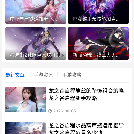
崩坏星穹铁道知更鸟光锥遗器组合提议 崩坏星穹铁道知更鸟唱的歌
鸣潮维里奈技能加点及声骸组合 鸣潮维里奈技能详解
哈迪斯2独眼巨人攻打诀窍 哈迪斯独眼巨人的羊
新版杨戬上线三大更新优化及方法说明 改版后的杨戬
最新文章
手游资讯
手游攻略
龙之谷启程箩丝的坠饰组合策略
龙之谷启程新手攻略
2026-08-05
龙之谷启程水晶葫芦瓶运用指导
龙之谷启程每月多少钱