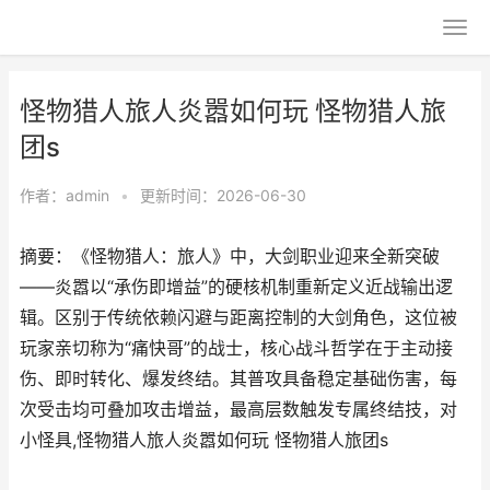
怪物猎人旅人炎嚣如何玩 怪物猎人旅
团s
作者：
admin
•
更新时间：2026-06-30
摘要：《怪物猎人：旅人》中，大剑职业迎来全新突破
——炎嚣以“承伤即增益”的硬核机制重新定义近战输出逻
辑。区别于传统依赖闪避与距离控制的大剑角色，这位被
玩家亲切称为“痛快哥”的战士，核心战斗哲学在于主动接
伤、即时转化、爆发终结。其普攻具备稳定基础伤害，每
次受击均可叠加攻击增益，最高层数触发专属终结技，对
小怪具,怪物猎人旅人炎嚣如何玩 怪物猎人旅团s