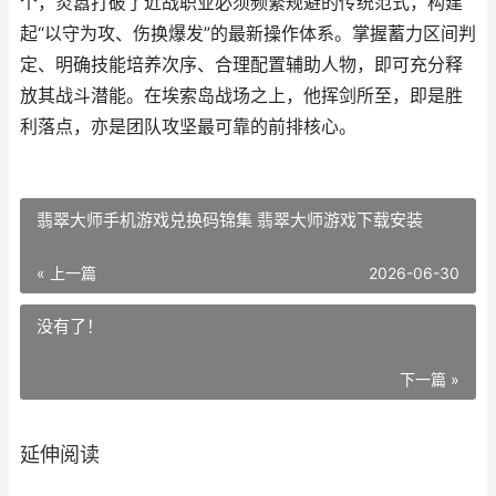
个，炎嚣打破了近战职业必须频繁规避的传统范式，构建
起“以守为攻、伤换爆发”的最新操作体系。掌握蓄力区间判
定、明确技能培养次序、合理配置辅助人物，即可充分释
放其战斗潜能。在埃索岛战场之上，他挥剑所至，即是胜
利落点，亦是团队攻坚最可靠的前排核心。
翡翠大师手机游戏兑换码锦集 翡翠大师游戏下载安装
« 上一篇
2026-06-30
没有了！
下一篇 »
延伸阅读