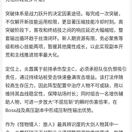
突破体系是战力跃升的决定因素途径。每完成一次突破，
不仅解开新技能运用权限，更显著压缩技能冷却时刻。高
突破阶段下，普攻和终结技之间的响应延迟大幅缩短，整
套输出循环趋于丝滑闭环。新人期资源有限，务必聚焦等
级和核心技能两项，暂缓其他属性成长，以此实现副本开
荒和主线推进效率最大化。
定位上，炎嚣属于前排承伤型主C，必须承担队伍仇恨吸引
责任，通过持续站桩受击快速叠满攻击增益。该打法伴随
较高生存压力，因此阵型配置中治疗人物不可或缺，用以
维持其血线稳定性，保障站场时长；同时组合一名增伤辅
助人物，可进一步放大“不屈狂斩”的瞬时伤害倍率，在
Boss战及高压副本中形成压制性输出优势。
作为《怪物猎人：旅人》最具辨识度的大剑人物其中一