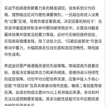
实战节拍高度依赖蓄力条的精准调控。该体系划分为四
格，理想输出区间为橙色满蓄情形；一旦超出将进入淡黄
色“过蓄”区域，导致伤害显著衰减。决定因素机制在于：当
突进冲撞或旋转斩击命中期间被怪物击中，炎嚣自动触发
霸体效果并提高当前蓄力等级，此时可无缝衔接终结技，
实现高容错爆发链。除了这些之后，“闪避后接普攻”可激活
移动中蓄力，大幅提高走位自在度和连招流畅性，降低操
作失误率。
养成途径需严格遵循资源优先级策略。等级提高为首要目
标，直接决定基础攻击力和承伤阈值，是维持战斗持续性
的底层保障。切勿平均分配培养资源，应集中投入于核心
技能“不屈狂斩”及其关联被动增伤技能，确保二者技能等级
拉满。此组合构成炎嚣90%以上有效输出来源，未达标时
无法达成预期爆发强度。其余功能性技能可在中后期资源
充裕阶段逐步补足。