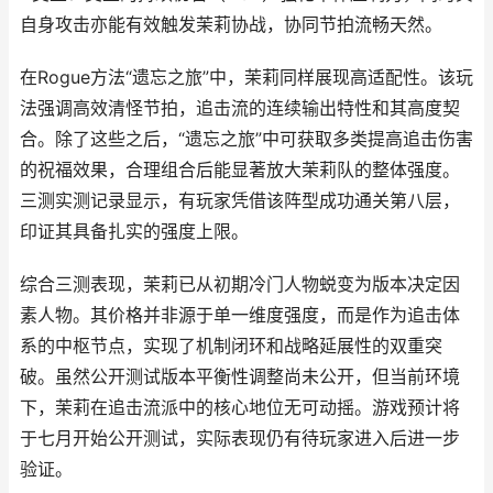
自身攻击亦能有效触发茉莉协战，协同节拍流畅天然。
在Rogue方法“遗忘之旅”中，茉莉同样展现高适配性。该玩
法强调高效清怪节拍，追击流的连续输出特性和其高度契
合。除了这些之后，“遗忘之旅”中可获取多类提高追击伤害
的祝福效果，合理组合后能显著放大茉莉队的整体强度。
三测实测记录显示，有玩家凭借该阵型成功通关第八层，
印证其具备扎实的强度上限。
综合三测表现，茉莉已从初期冷门人物蜕变为版本决定因
素人物。其价格并非源于单一维度强度，而是作为追击体
系的中枢节点，实现了机制闭环和战略延展性的双重突
破。虽然公开测试版本平衡性调整尚未公开，但当前环境
下，茉莉在追击流派中的核心地位无可动摇。游戏预计将
于七月开始公开测试，实际表现仍有待玩家进入后进一步
验证。