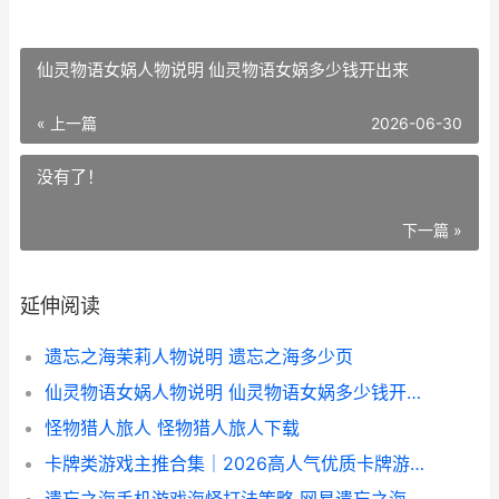
仙灵物语女娲人物说明 仙灵物语女娲多少钱开出来
« 上一篇
2026-06-30
没有了！
下一篇 »
延伸阅读
遗忘之海茉莉人物说明 遗忘之海多少页
仙灵物语女娲人物说明 仙灵物语女娲多少钱开出来
怪物猎人旅人 怪物猎人旅人下载
卡牌类游戏主推合集｜2026高人气优质卡牌游戏盘点 卡牌类游戏主推游戏