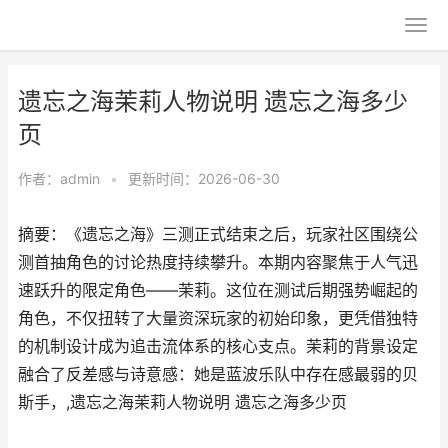
遗忘之海茉莉人物说明 遗忘之海多少
页
作者：
admin
•
更新时间：2026-06-30
摘要：《遗忘之海》三测正式结束之后，玩家社区围绕公
测首抽角色的讨论热度持续攀升。本期内容聚焦于人气迅
速跃升的限定角色——茉莉。这位在测试后期强势崛起的
角色，不仅扭转了大量资深玩家的初始印象，更凭借独特
的机制设计成为追击流体系的核心支点。茉莉的背景设定
融合了反差感与诗意感：她是蓝波乐队中存在感最弱的贝
斯手，,遗忘之海茉莉人物说明 遗忘之海多少页