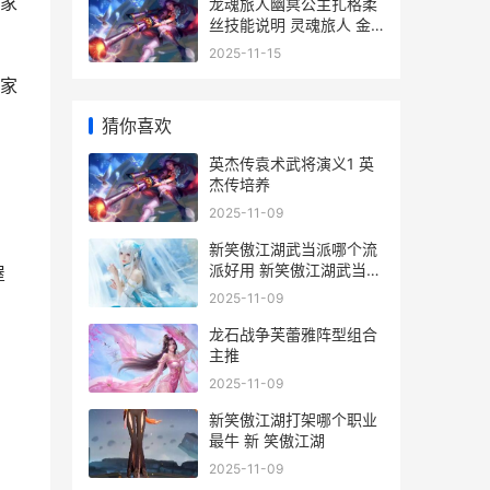
家
龙魂旅人幽冥公主扎格柔
丝技能说明 灵魂旅人 金
龙
2025-11-15
家
猜你喜欢
英杰传袁术武将演义1 英
杰传培养
2025-11-09
新笑傲江湖武当派哪个流
派好用 新笑傲江湖武当真
屋
武和太极哪个厉害
2025-11-09
龙石战争芙蕾雅阵型组合
主推
2025-11-09
新笑傲江湖打架哪个职业
最牛 新 笑傲江湖
2025-11-09