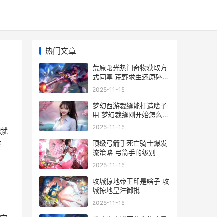
热门文章
荒原曙光热门奇物获取方
式同享 荒野求生还原碎片
曙光将现解法
2025-11-15
梦幻西游裁缝能打造啥子
用 梦幻裁缝刚开始怎么增
加
2025-11-15
就
顶级弓箭手死亡骑士爆发
享
流策略 弓箭手的级别
2025-11-15
攻城掠地帝王印是啥子 攻
城掠地皇注御批
2025-11-15