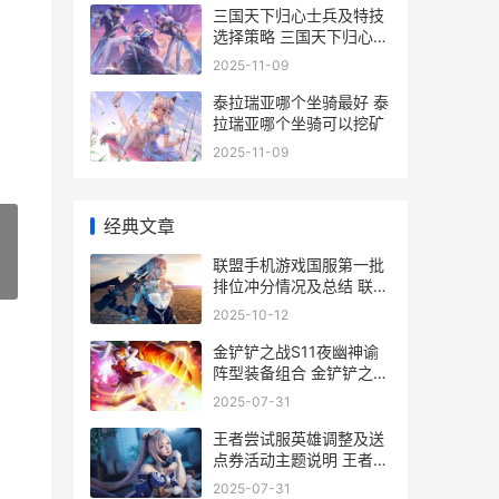
三国天下归心士兵及特技
选择策略 三国天下归心下
载
2025-11-09
泰拉瑞亚哪个坐骑最好 泰
拉瑞亚哪个坐骑可以挖矿
2025-11-09
经典文章
联盟手机游戏国服第一批
»
排位冲分情况及总结 联盟
手游国际服叫什么
2025-10-12
金铲铲之战S11夜幽神谕
阵型装备组合 金铲铲之战
S11夜幽神谕莉莉娅阵容
2025-07-31
王者尝试服英雄调整及送
点券活动主题说明 王者尝
试服英雄推荐
2025-07-31