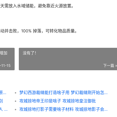
晴天需放入水域储能，避免靠近火源放置。
动并击败，100% 掉落，可转化物品质量。
增加
没有了！
-11-15
下一篇 
荒原曙光热门奇物获取方式同享 荒野求生还原碎片曙光将现解法
梦幻西游裁缝能打造啥子用 梦幻裁缝刚开始怎么增加
别
攻城掠地帝王印是啥子 攻城掠地皇注御批
龙魂旅人幽冥公主扎格柔丝技能说明 灵魂旅人 金龙
攻城掠地打影子需要啥子材料 攻城掠地影子会不会自己消失