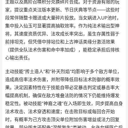
主题以及高阶召唤积分兑换碎片合成。对于资源有限的玩
家，提议重点关注版本更新、节日庆典等节点——这些时
段常伴随整卡赠送或大量碎片投放。当女娲进入UP池时，
集中投入仙玉可显著提高抽取效率。作为纯法术输出型神
将，其速度资质优异、法攻成长率突出，虽生存属性弱于
前排坦克，但凭借中排站位和上古神话类缘分激活效果
（提供全队法术伤害和命中率加成），能稳定承担后排核
心输出责任。
主动技能“抟土造人”和“补天烈焰”均影响于多个敌方单位，
造成高倍率法术伤害，并附带降低目标法术防御的概率效
果。决定因素特性在于技能自带必定暴击判定或暴击率大
幅提高机制，确保在敌方堆叠法防的情况下仍能维持爆发
稳定性。被动技能“神裔之魂”在入场即生效，同步提高自身
法术攻击、法术穿透和速度；在击败目标或每回合开始
时，有概率为己方攻击顶尖单位附加伤害增益或法力回复
效果。部分版本还配备“涅槃复生”类被动，允许女娲阵亡后