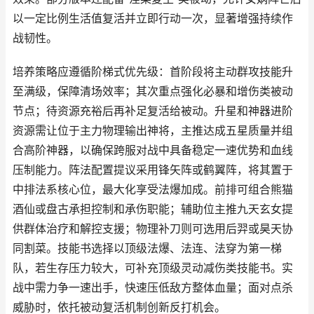
以一定比例生活值复活并立即行动一次，显著增强持续作
战韧性。
培养策略应遵循阶梯式优先级：首阶段将主动群攻技能升
至满级，保障清场效率；其次重点强化必暴和增伤类被动
节点；待资源充裕后再补足复活给被动。升星和神器进阶
资源需让位于主力物理输出神将，主推达成五星质量并组
合高阶神器，以确保跨服对战中具备稳定一速优势和血线
压制能力。阵法配置提议采用锋矢阵或鹤翼阵，将其置于
中排法系核心位，最大化享受法爆加成。前排可组合熊猫
酒仙或盘古承担控制和承伤职能；辅助位主推九天玄女提
供群体治疗和解控支援；物理补刀则可选用后羿或昊天协
同割菜。技能书选择以顶级法爆、法连、法穿为第一梯
队，若生存压力较大，可补充顶级灵动减伤类技能书。实
战中需力争一速出手，快速压低敌方整体血量；面对点杀
威胁时，依托被动复活机制创新反打机会。