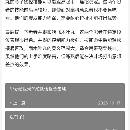
丸的影子操控技能可以超距离起手，连招稳定。这两个忍
者的技能前后摇较短，即使面对高机动忍者也不要易吃
亏。他们的爆发能力稍弱，需要耐心拉扯才能打出优势。
最后提一下新春井野和猿飞木叶丸，这两个忍者在特定段
位表现很出色。井野的控制能力极强，技能命中后能轻松
接满普攻，而木叶丸的奥义范围大，适合用来割菜残血。
虽然他们的上手难度略高，但练熟后能在决斗场打出意想
差点的效果。
华夏绘世录PVE队伍组合策略
« 上一篇
2025-10-17
没有了！