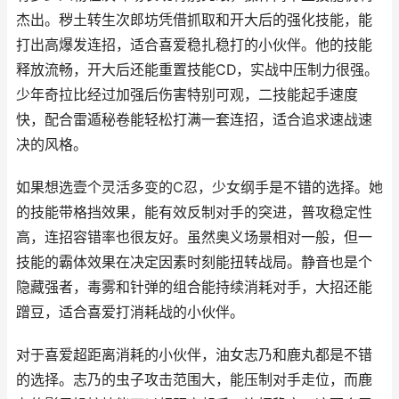
杰出。秽土转生次郎坊凭借抓取和开大后的强化技能，能
打出高爆发连招，适合喜爱稳扎稳打的小伙伴。他的技能
释放流畅，开大后还能重置技能CD，实战中压制力很强。
少年奇拉比经过加强后伤害特别可观，二技能起手速度
快，配合雷遁秘卷能轻松打满一套连招，适合追求速战速
决的风格。
如果想选壹个灵活多变的C忍，少女纲手是不错的选择。她
的技能带格挡效果，能有效反制对手的突进，普攻稳定性
高，连招容错率也很友好。虽然奥义场景相对一般，但一
技能的霸体效果在决定因素时刻能扭转战局。静音也是个
隐藏强者，毒雾和针弹的组合能持续消耗对手，大招还能
蹭豆，适合喜爱打消耗战的小伙伴。
对于喜爱超距离消耗的小伙伴，油女志乃和鹿丸都是不错
的选择。志乃的虫子攻击范围大，能压制对手走位，而鹿