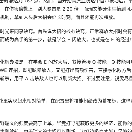
发暴击时能达到 767 点。然而，当开始高原血统这个自带被动后，
，在伤害倍数上，别人暴击是 2.20 倍，而瑞文能硬生生抬到 4.
机制，拿到人头后大招会延长时刻，而且还能再次释放。
时光来同享诀窍。首先说大招的核心诀窍，正常释放大招时会有
成为高手的第一步，就是学会 E 闪放大，也就是在 E 的经过
解办法是，在学会 E 闪放大后，紧接着接 Q 技能，Q 技能可
AWE 连招，既能眩晕敌人，又能打出高额伤害，直接融化敌方后
斩杀，用平 A 击杀敌人也可以刷新大招。不过要注意，锐雯尽
游戏里实现起来相对简单，在配置里将技能朝给改为幕布标，这样
野瑞文的强度要高于上单，毕竟打野能获取更多的经济，能做的
害和续航，由于瑞文的大招可以刷新，边打边吸血才能有足够的