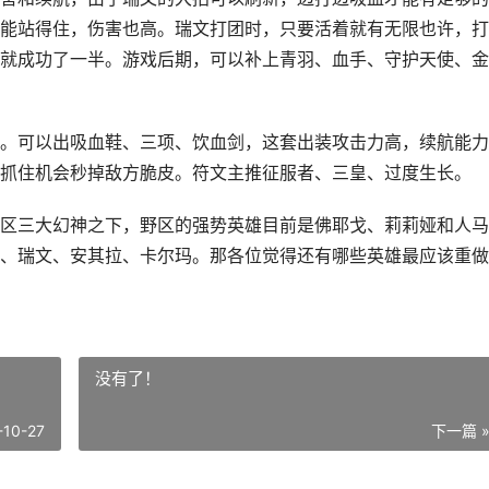
能站得住，伤害也高。瑞文打团时，只要活着就有无限也许，打
就成功了一半。游戏后期，可以补上青羽、血手、守护天使、金
。可以出吸血鞋、三项、饮血剑，这套出装攻击力高，续航能力
抓住机会秒掉敌方脆皮。符文主推征服者、三皇、过度生长。
区三大幻神之下，野区的强势英雄目前是佛耶戈、莉莉娅和人马
、瑞文、安其拉、卡尔玛。那各位觉得还有哪些英雄最应该重做
没有了！
-10-27
下一篇 