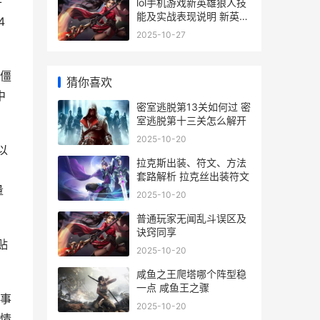
平
lol手机游戏新英雄狼人技
能及实战表现说明 新英雄
4
联盟手游
2025-10-27
僵
猜你喜欢
中
密室逃脱第13关如何过 密
室逃脱第十三关怎么解开
2025-10-20
以
拉克斯出装、符文、方法
套路解析 拉克丝出装符文
量
2025-10-20
普通玩家无闻乱斗误区及
诀窍同享
贴
2025-10-20
咸鱼之王爬塔哪个阵型稳
一点 咸鱼王之骤
事
2025-10-20
情