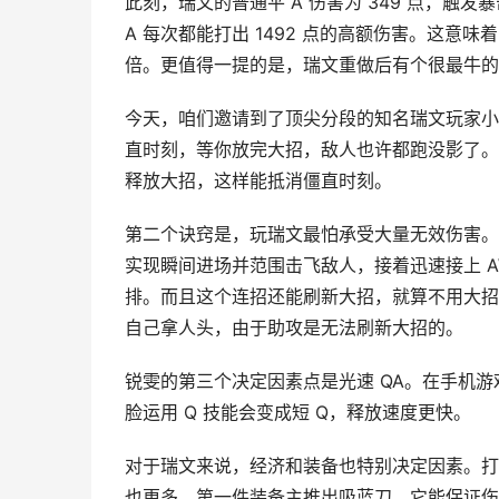
此刻，瑞文的普通平 A 伤害为 349 点，触
A 每次都能打出 1492 点的高额伤害。这意味着
倍。更值得一提的是，瑞文重做后有个很最牛的
今天，咱们邀请到了顶尖分段的知名瑞文玩家小
直时刻，等你放完大招，敌人也许都跑没影了。而
释放大招，这样能抵消僵直时刻。
第二个诀窍是，玩瑞文最怕承受大量无效伤害。化
实现瞬间进场并范围击飞敌人，接着迅速接上 
排。而且这个连招还能刷新大招，就算不用大招
自己拿人头，由于助攻是无法刷新大招的。
锐雯的第三个决定因素点是光速 QA。在手机
脸运用 Q 技能会变成短 Q，释放速度更快。
对于瑞文来说，经济和装备也特别决定因素。打
也更多。第一件装备主推出吸蓝刀，它能保证伤