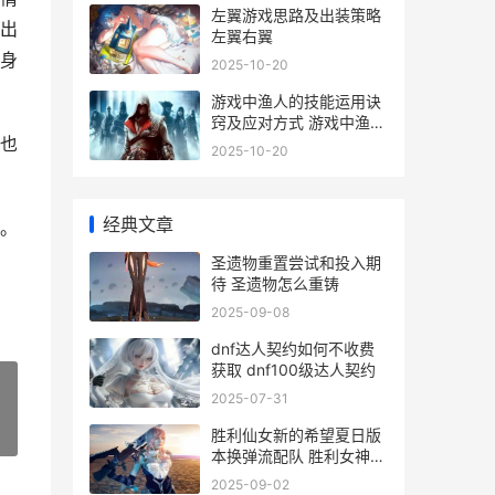
左翼游戏思路及出装策略
出
左翼右翼
身
2025-10-20
游戏中渔人的技能运用诀
窍及应对方式 游戏中渔人
也
的技能是什么
2025-10-20
经典文章
。
圣遗物重置尝试和投入期
待 圣遗物怎么重铸
2025-09-08
dnf达人契约如何不收费
获取 dnf100级达人契约
2025-07-31
胜利仙女新的希望夏日版
»
本换弹流配队 胜利女神的
全名
2025-09-02