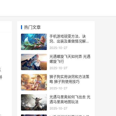
热门文章
手机游戏锐雯方法、诀
窍、出装及重做情况解析
手游锐雯操作设置
2025-10-27
光遇螺旋飞天如何弄 光遇
螺旋飞行
2025-10-27
再
狮子狗实用诀窍和方法策
并
略 狮子狗使用技巧
2025-10-27
光遇马里奥如何飞出去 光
遇马里奥地图玩法
2025-10-27