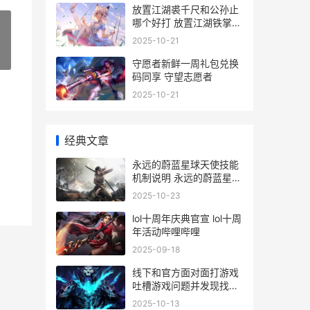
放置江湖裘千尺和公孙止
哪个好打 放置江湖铁掌帮
裘千仞
2025-10-21
»
守愿者新鲜一周礼包兑换
码同享 守望志愿者
2025-10-21
经典文章
永远的蔚蓝星球天使技能
机制说明 永远的蔚蓝星球
攻略
2025-10-23
lol十周年庆典官宣 lol十周
年活动哔哩哔哩
2025-09-18
线下和官方面对面打游戏
吐槽游戏问题并发现找客
服办法 线下对线上的影响
2025-10-13