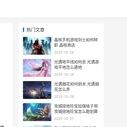
热门文章
晶核手机游戏剑士如何转
职 晶核商店
2025-10-28
光遇地平线如何去 光遇游
戏平地怎么遁地
2025-10-28
力
光遇烟花如何驯龙 光遇烟
花怎么弄
2025-10-28
攻城掠地珍宝加强啥子用
攻城掠地珍宝怎么跑划算
2025-10-27
，