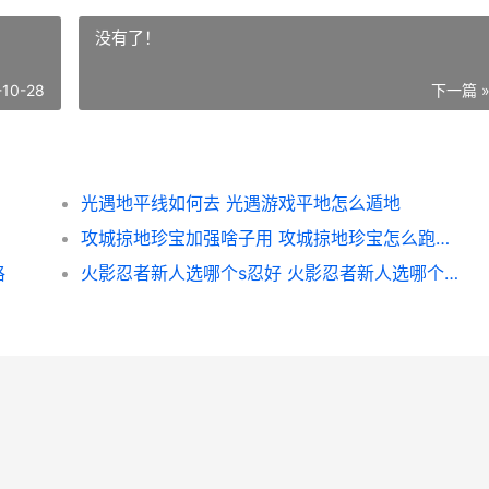
没有了！
-10-28
下一篇 
光遇地平线如何去 光遇游戏平地怎么遁地
攻城掠地珍宝加强啥子用 攻城掠地珍宝怎么跑划算
格
火影忍者新人选哪个s忍好 火影忍者新人选哪个忍者