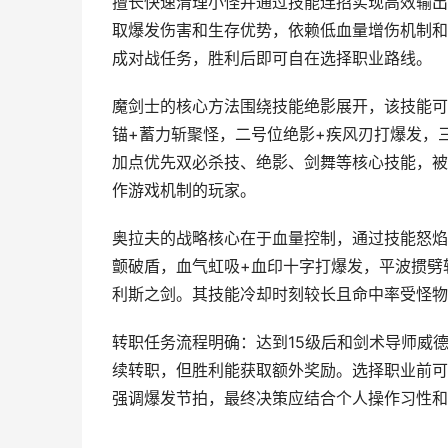
擅长快速清理小怪并通过技能连招实现高效输出
取爆发伤害和生存优势，依赖低血量增伤机制和
成对战任务，胜利后即可自在选择职业路线。
魔剑士的核心方法围绕技能绝影展开，该技能可
锚+蓄力斩聚怪，二号位绝影+疾风刃打爆发，
加点优先双必杀技、绝影、剑舞等核心技能，被
作游戏机制的玩家。
奥拉夫的战略核心在于血量控制，通过技能怒焰
颤破盾，血气虹吸+血印十字打爆发，平波掼劈
利斯之剑。其技能冷却时刻较长且命中率受怪物
转职任务流程明确：达到15级后和剑术导师威
续转职，但胜利能获取额外奖励。选择职业前可
强调爆发节拍，最终决策应结合个人操作习性和