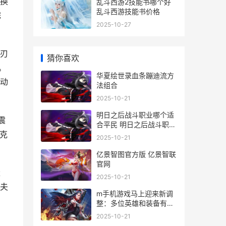
换
乱斗西游2技能书哪个好
乱斗西游技能书价格
完
2025-10-27
刃
猜你喜欢
。
华夏绘世录血条蹦迪流方
动
法组合
2025-10-21
明日之后战斗职业哪个适
震
合平民 明日之后战斗职业
克
哪个好
2025-10-21
亿景智图官方版 亿景智联
官网
继
2025-10-21
夫
m手机游戏马上迎来新调
整：多位英雄和装备有加
强削弱 游戏手游app
2025-10-21