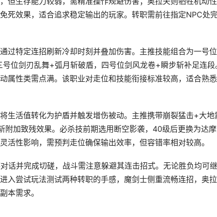
，但生存能力较弱，需精准操作规避伤害；奥拉夫则牺牲机动性
免死效果，适合追求稳定输出的玩家。转职需前往指定NPC处
通过特定连招刷新冷却时刻并叠加伤害。主推技能组合为一号位
三号位剑刃乱舞+弧月斩破盾，四号位剑风龙卷+瞬步斩补足连段
动属性类需点满。该职业对走位和技能衔接标准较高，适合熟悉
将生活值转化为护盾并触发增伤被动。主推携带崩裂猛击+大地
斩附加致残效果。必杀技前期选用断空影袭，40级后更换为达摩
灵活性影响，需预判走位确保输出效率，但容错率相对较高。
德对话并完成切磋，战斗需注意躲避其连击招式。无论胜负均可
进入尝试玩法测试两种转职的手感，魔剑士侧重流畅连招，奥拉
副本需求。