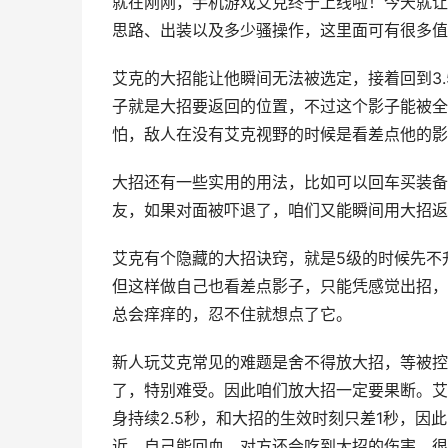
就在刚刚，手机游戏艾克终于上线啦！今天就让
思路、出装以及多少骚操作，这里面可有很多值
艾克的大招能让他瞬间无法被选定，接着回到3
子就是大招要返回的位置，不过这个影子能被全
怕，敌人在没有艾克视野的时候是看差点他的影
大招还有一些实用的用法，比如可以回车买装备
友，如果对面被吓退了，咱们又能瞬间用大招返
艾克有个隐藏的大招诀窍，就是5级的时候先不
但这样做自己也看差点影子，只能凭感觉出招，
总会痒痒的，忍不住就想点了它。
新人玩艾克常见的难题是舍不得放大招，等被控
了，特别难受。因此咱们放大招一定要果断。艾
身持续2.5秒，和大招的生效时刻只差1秒，
近，自己能回血，对方还会吃到大招的伤害，很