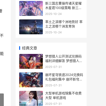
新三国志曹操传诸天星曜
木星君100级策略 新三国
要
志曹操传幸运转盘
2025-10-24
率土之滨哪个洲地势好 率
土之滨哪个洲发育快
2025-10-24
不
经典文章
能
梦想猎人公开测试兑换码
福利详细解答 梦想猎人手
游职业
2025-07-31
崩坏星穹铁道2024兑换码
礼包福利集中 崩坏新穹铁
道
2025-07-31
大型单机游戏锦集不收费
大型 单机游戏
2025-07-31