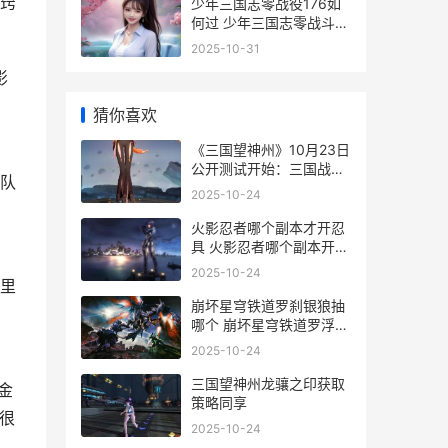
窍
少年三国志零战役176如
何过 少年三国志零战斗视
频
2025-10-31
影
猜你喜欢
《三国望神州》10月23日
公开测试开始：三国战棋
队
三国望神州官网下载
2025-10-24
火影忍者哪个副本才开忍
具 火影忍者哪个副本开忍
。
具
2025-10-24
里
崩坏星穹铁道罗刹银狼抽
哪个 崩坏星穹铁道罗浮仙
舟
2025-10-24
三国望神州龙骧之印获取
金
策略同享
很
2025-10-24