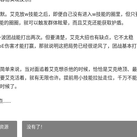
默。艾克放w技能之后，即便自己没有进入w技能的圈里，但只
能的圈圈，就可以触发群体眩晕，而且艾克还能获取护盾。
一波团战能打出两次。但要清楚，艾克大招也有缺点，它不太稳
oE伤害才能打赢，那就说明这把局势已经很逆风了，团战基本打
简单来说，当对面追着艾克想杀他的时候，恰恰是艾克绝顶、最
要艾克活着，就有无限也许。提前用小技能拉扯走位，千万不能
时候了。
点……
资源
没有了！