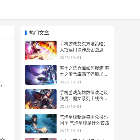
热门文章
手机游戏艾克方法策略：
大招运用诀窍及团战思路
艾克lol手游
2025-10-31
率土之滨仓库如何爆满 率
土之滨仓库满了还能加资
源吗
2025-10-31
，
手机游戏英雄数值改动及
铁男、魔女系列上线信息
手游英雄介绍
2025-10-31
气泡星球新鲜每周兑换码
同享 气泡星球是什么套路
2025-10-31