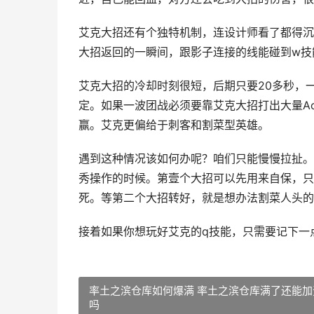
艾克大招还有个独特机制，连设计师看了都得沉
大招返回的一瞬间，跟影子连接的线能碰到w技
艾克大招的冷却时刻很短，后期只要20多秒，
定。如果一波团战必须要靠艾克大招打出大量A
赢。艾克更偏给于刺客和割菜型英雄。
遇到这种情况该如何办呢？咱们只能慢慢拉扯。
秀操作的时候。第壹个大招可以先用来自保，只
死。等第二个大招转好，就是想办法割菜人头的
接着如果你想玩好艾克的q技能，只需要记下一
率土之滨仓库如何爆满 率土之滨仓库满了还能加
吗