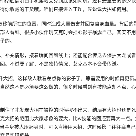
你彻底搞明白手机游戏艾克到底该如何玩，还有最重要的多少诀
得你收藏的干货哦。咱们直接进入正题，先说说大招如何用。
.5秒前所在的位置，同时造成大量伤害并回复自身血量。背后的
部人看到。很多小伙伴玩艾克时会担心影子暴露自己，其实不用
子的。
、补充情形，接着瞬间回到线上；还能配合传送去保护大龙或者
回。不过要了解，不是独特情况，艾克基本不会带传送。
升大招，这样敌人就看差点你的影子了，等需要用的时候再更新
当然这不是必须要这么做的，很多时候看到有技能点却不点，心
制住了才发现大招在被控的时候按不出来，结局有大招也还是死
克大招的范围比大家想象的要大，比w技能的圈还要再大一点。
因此当金身被人压起身时，可以直接用大招，这时候影子往往离自己
容易实现反杀。