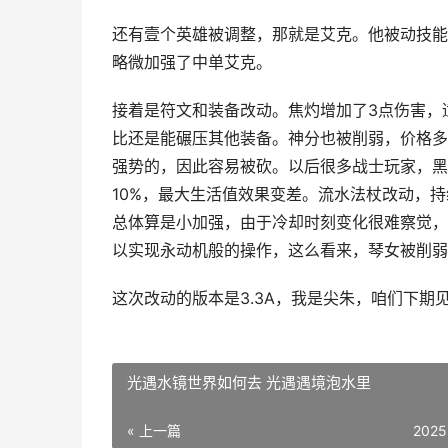
还有壹个英雄被调整，那就是艾克。他被动技能
略微加强了中单艾克。
接着是符文和装备改动。焦灼增加了3点伤害，
比还是能碾压其他装备。神分也被削弱，价格多
强势的，因此容易被砍。以后很多战士玩家，黑
10%，最大生活值效果变差。流水法杖改动，持
总体算是小加强，由于冷却时刻变化很难察觉，
以实现永动机般的操作，这么看来，琴女被削弱
这次改动的版本是3.3A，我是尖朱，咱们下期
光遇水镜世界如何去 光遇遇境泡水里
« 上一篇
2025