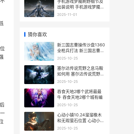
不
手机游戏梦魇刷野细节及
出装说明 手机游戏梦魇刷
金币教程
2025-11-01
低
猜你喜欢
已
新三国志曹操传沙盘1360
位
全枪兵打法 新三国志曹操
传礼包码
强
2025-10-25
塞尔达传说荒野之息马鞍
如何用 塞尔达传说荒野之
，
息最强套装
2025-10-25
吞食天地2哪个武将最最
牛 吞食天地2哪个城有编
后
2025-10-25
一
心动小镇10.24溜溜橡木
和无瑕萤石位置 心动小屋
位
入住规则
2025-10-25