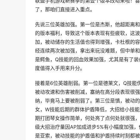
联盟手机游戏新赛季的第壹个版本改动来啦！喜
了，那咱们直接进入重点。
先说三位英雄加强。第一位是杰斯，他超距离和
的版本福利，导致这个版本表现有些疲软，这波
加，被动储存的生活值也得到增强，卡杜根的容
经连续两次被加强，拿出来玩没难题，但中单和
是鳄鱼，Q技能的回血效果加强，尤其是有了装
度值得入手用来升分。
接着是6位英雄削弱。第一位是德莱文，Q技能
被动攻速和伤害被削减，塞纳在高分段表现很强
纳，毕竟马上要被削弱了。第三位是慎，被动的
女，W技能后期的群体护盾降低，大招给小技能
期打团琴女操作简单，何处亮了点何处就很强，
级大招治疗量因AP加成进步5%有小幅度加强
是亚索，被动技能的护盾值和护盾持续时刻都被