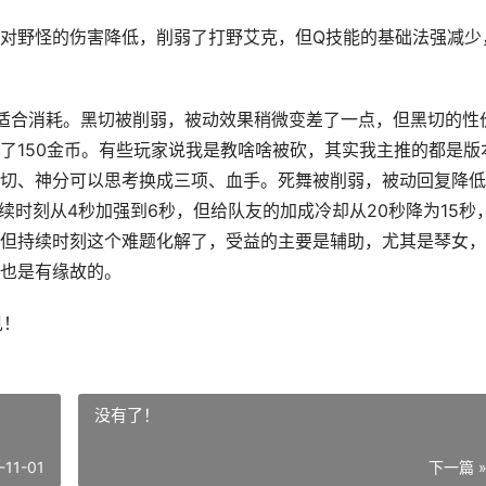
对野怪的伤害降低，削弱了打野艾克，但Q技能的基础法强减少
适合消耗。黑切被削弱，被动效果稍微变差了一点，但黑切的性
了150金币。有些玩家说我是教啥啥被砍，其实我主推的都是版
切、神分可以思考换成三项、血手。死舞被削弱，被动回复降低
续时刻从4秒加强到6秒，但给队友的加成冷却从20秒降为15秒
但持续时刻这个难题化解了，受益的主要是辅助，尤其是琴女，
也是有缘故的。
见！
没有了！
-11-01
下一篇 