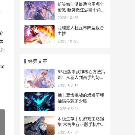
新笑傲江湖最适合用哪个
帮派 新笑傲江湖哪个角色
，
最好
2025-10-25
龙魂旅人杜瓦林阵型组合
价
主推
本
2025-10-25
为
，
经典文章
可
55级版本武神核心方法策
略：从新人到高手的奶爸
级教程 59武神pk加点
2025-08-17
抽卡满命挑战的艰难历程
抽满命魈多少钱
2025-08-24
木筏生存手机游戏策略锦
集 木筏生存正版手机中文
»
版
2025-07-31