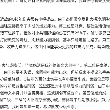
爱玩战士、辅助还有亚索的玩家请谨慎观看，我真怕你看完接受
近战的Q技能伤害都有小幅提高。由于杰斯没享受到大招冷却降
加强直接提高了杰斯的爆发能力。第二位是派克，基础生活值增
错率进步了，但他对小兵和野怪的伤害只有25%了。辅助派克
打野派克的清线、刷野能力被削弱，基本只能走辅助路了。第三
备、攻击力进步后，这个回血能享受更高的攻击力加成，鳄鱼的
伤害加成降低，毕竟绝活哥玩的德莱文太最牛了。第二位是塞纳
，由于只要不失误，来回拉扯能力出众，但新玩家不提议入手塞
护盾值降低，Q技能的百分比伤害也有小幅度削减。第四位是琴
的冷却缩减也被削弱，这些都是对中期以后能力的削弱，由于中
但琴女本身并非强势英雄，这波削弱有点要命。第五位是奶妈，
，但二级、三级的大招治疗量被小砍，整体是中后期被小削。第六
削减，我还是想说一句，希望队友少玩亚索。