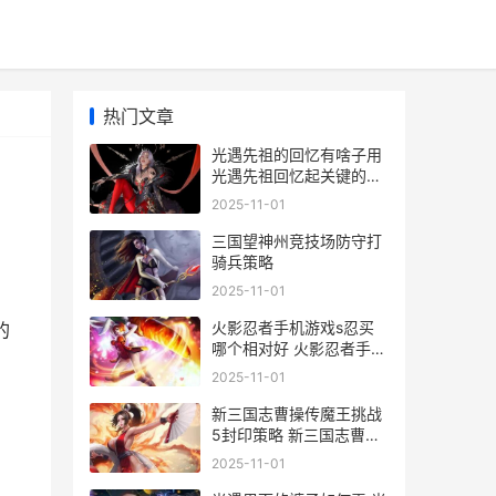
热门文章
光遇先祖的回忆有啥子用
光遇先祖回忆起关键的一
步
2025-11-01
三国望神州竞技场防守打
骑兵策略
2025-11-01
火影忍者手机游戏s忍买
的
哪个相对好 火影忍者手机
游戏视频平民玩家
2025-11-01
新三国志曹操传魔王挑战
5封印策略 新三国志曹操
传军营演武7
2025-11-01