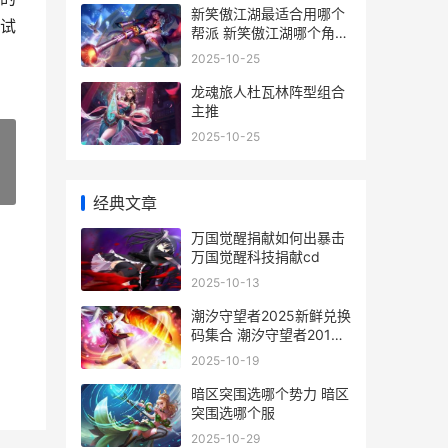
新笑傲江湖最适合用哪个
试
帮派 新笑傲江湖哪个角色
最好
2025-10-25
龙魂旅人杜瓦林阵型组合
主推
2025-10-25
»
经典文章
万国觉醒捐献如何出暴击
万国觉醒科技捐献cd
2025-10-13
潮汐守望者2025新鲜兑换
码集合 潮汐守望者20134
开区时间
2025-10-19
暗区突围选哪个势力 暗区
突围选哪个服
2025-10-29