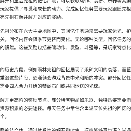
解开和重温先祖的记忆片段，可以获取动作、装扮、乐器等奖励
玩家提供了寻觅和成长的动力。完成回忆任务需要玩家跟随先祖
亮先祖石像并解开对应的奖励。
先祖分布在六大主要地图中，其回忆任务通常需要玩家运光、护
关，回忆内容会随季节更替而变化。无论哪种类型，回忆任务的
的馈赠。这些奖励包括基础动作、发型、斗篷等，是玩家特点化
的历史片段。例如雨林先祖的回忆展现了采矿文明的衰落，而墓
重温这些片段，逐渐领会游戏背景中光和暗的冲突。部分回忆任
需要四人合力开始的禁阁石门或共同运送的光球。
解开更高阶的奖励节点。部分稀有物品如乐器、独特站姿需要消
资源积累的必要途径。每天任务中常包含重温某位先祖的回忆的
个。
励的结合体。通过体系性的解开和收集，玩家能够逐步深入光遇