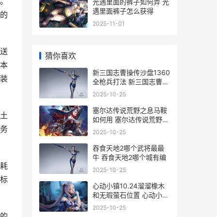
。
光遇里面的裤子如何弄 光
遇里面裤子怎么获得
的
2025-11-01
送
猜你喜欢
本
新三国志曹操传沙盘1360
装
全枪兵打法 新三国志曹操
传礼包码
2025-10-25
塞尔达传说荒野之息马鞍
土
如何用 塞尔达传说荒野之
务
息最强套装
2025-10-25
吞食天地2哪个武将最最
牛 吞食天地2哪个城有编
耗
2025-10-25
标
心动小镇10.24溜溜橡木
和无瑕萤石位置 心动小屋
入住规则
2025-10-25
的