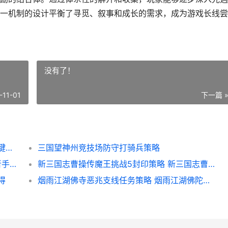
一机制的设计平衡了寻觅、叙事和成长的需求，成为游戏长线尝
没有了！
-11-01
下一篇 
光遇先祖的回忆有啥子用 光遇先祖回忆起关键的一步
三国望神州竞技场防守打骑兵策略
火影忍者手机游戏s忍买哪个相对好 火影忍者手机游戏视频平民玩家
新三国志曹操传魔王挑战5封印策略 新三国志曹操传军营演武7
得
烟雨江湖佛寺恶兆支线任务策略 烟雨江湖佛陀十大弟子