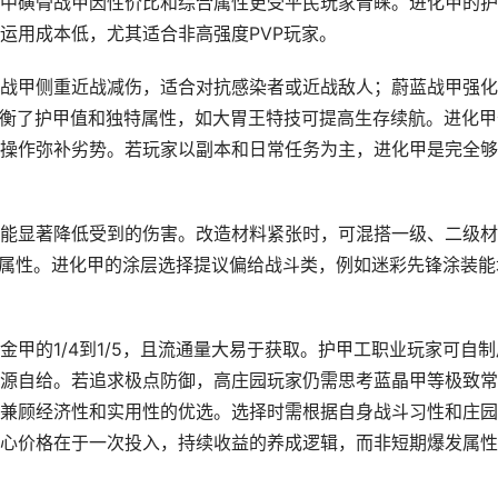
中磺骨战甲因性价比和综合属性更受平民玩家青睐。进化甲的护
运用成本低，尤其适合非高强度PVP玩家。
战甲侧重近战减伤，适合对抗感染者或近战敌人；蔚蓝战甲强化
平衡了护甲值和独特属性，如大胃王特技可提高生存续航。进化甲
操作弥补劣势。若玩家以副本和日常任务为主，进化甲是完全够
能显著降低受到的伤害。改造材料紧张时，可混搭一级、二级材
优属性。进化甲的涂层选择提议偏给战斗类，例如迷彩先锋涂装能
甲的1/4到1/5，且流通量大易于获取。护甲工职业玩家可自制
源自给。若追求极点防御，高庄园玩家仍需思考蓝晶甲等极致常
兼顾经济性和实用性的优选。选择时需根据自身战斗习性和庄园
心价格在于一次投入，持续收益的养成逻辑，而非短期爆发属性