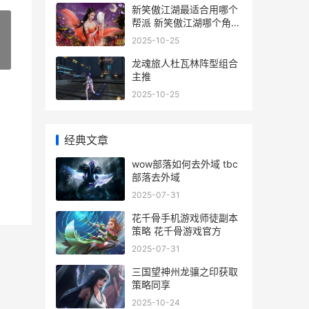
新笑傲江湖最适合用哪个
帮派 新笑傲江湖哪个角色
最好
2025-10-25
»
龙魂旅人杜瓦林阵型组合
主推
2025-10-25
经典文章
wow部落如何去外域 tbc
部落去外域
2025-07-31
花千骨手机游戏师徒副本
策略 花千骨游戏官方
2025-07-31
三国望神州龙骧之印获取
策略同享
2025-10-24