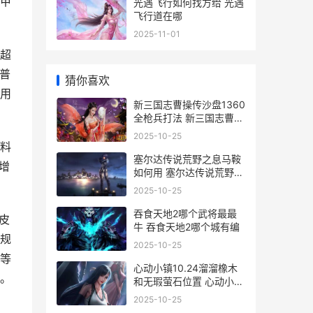
甲
光遇飞行如何找方给 光遇
飞行道在哪
2025-11-01
超
普
猜你喜欢
用
新三国志曹操传沙盘1360
全枪兵打法 新三国志曹操
传礼包码
2025-10-25
料
塞尔达传说荒野之息马鞍
增
如何用 塞尔达传说荒野之
息最强套装
2025-10-25
吞食天地2哪个武将最最
皮
牛 吞食天地2哪个城有编
规
2025-10-25
等
心动小镇10.24溜溜橡木
。
和无瑕萤石位置 心动小屋
入住规则
2025-10-25