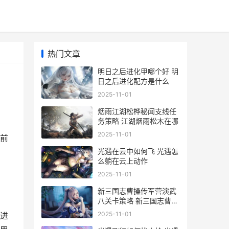
热门文章
明日之后进化甲哪个好 明
日之后进化配方是什么
2025-11-01
烟雨江湖松桦秘闻支线任
务策略 江湖烟雨松木在哪
2025-11-01
前
光遇在云中如何飞 光遇怎
么躺在云上动作
2025-11-01
新三国志曹操传军营演武
八关卡策略 新三国志曹操
传攻略详解
2025-11-01
进