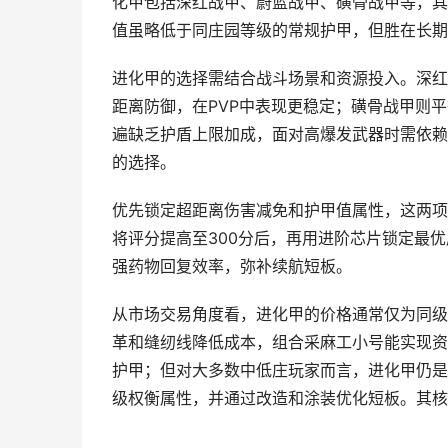
化甲包括深红战甲、蔚蓝战甲、磺骨战甲等，其
值虽略低于同庄园等级的常规护甲，但胜在长期
进化甲的选择需结合战斗场景和资源投入。深红
距离防御，在PVP中表现更稳定；磺骨战甲则
遍缺乏护盾上限加成，面对高爆发武器时需依赖
的选择。
优先锁定超距离伤害减免和护甲值属性，这两项
将评分提高至300分后，再用进阶芯片锁定最
强药物回复效率，弥补续航短板。
从市场交易角度看，进化甲的价格通常仅为同级金
革和缝纫线降低成本，组合采麻工小号能实现资
护甲；但对大多数中低庄玩家而言，进化甲仍是
级权衡属性，并通过改造和涂装优化短板。其核