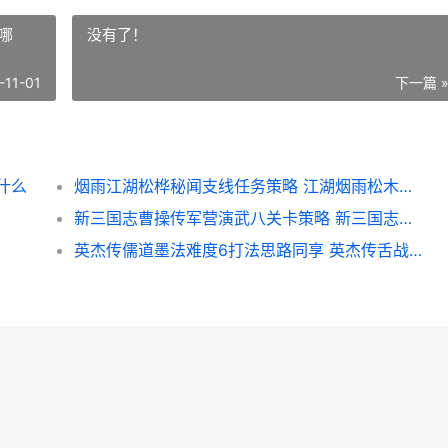
哪
没有了！
-11-01
下一篇 
什么
烟雨江湖松桦秘闻支线任务策略 江湖烟雨松木在哪
新三国志曹操传军营演武八关卡策略 新三国志曹操传攻略详解
英杰传儒道墨法难度6打法思路同享 英杰传舌战群儒答案