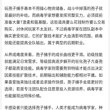
玩孢子捕手基本不用操心物资储备，战斗中掉落的孢子就
是最好的补给。而病毒学家想要发挥完整实力，必须提前
准备大量T激素和氨基酸，这些道具要么花钱制作要么交易
购买，对休闲玩家不太友好。不过病毒学家在团队副本中
确实更受欢迎，它的扩散技术能扩大血清影响范围，病毒
效能还能提高全队输出，属于典型的后期职业。
从养成难度来看，孢子捕手的成长曲线更平滑。初级技能
就能满足日常需求，等级提高逐步解开的狂化孢子亢奋孢
子都是质变技能。病毒学家则需要熬到特级才能点出决定
因素技能扩散技术，前期输出和辅助能力都相对平庸。如
果喜爱独来独往或者追求操作快感，孢子捕手会是更好的
选择；若是专注团队配合且愿意投入资源培养，病毒学家
也能展现出特殊价格。
半感染者只能选择孢子捕手，人类才能成为病毒学家，种