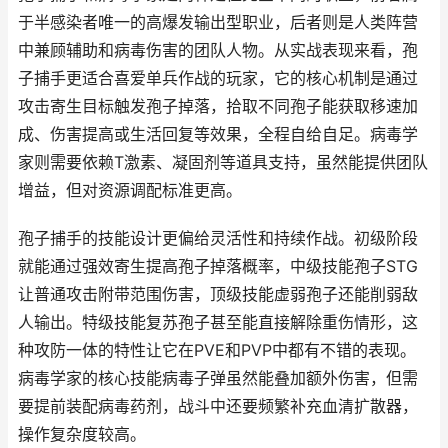
于半感染者唯一的高爆发输出型职业，后者则是人类阵营
中兼顾辅助和病毒伤害的团队人物。从实战表现来看，孢
子捕手更适合喜爱单兵作战的玩家，它的核心机制是通过
攻击寄生目标触发孢子掉落，拾取不同孢子能获取移速加
成、伤害提高或生活回复等效果，全程自给自足。病毒学
家则需要依赖T激素、凝固剂等道具支持，虽然能提供团队
增益，但对资源调配标准更高。
孢子捕手的技能设计更偏给灵活性和持续作战。初级阶段
就能通过强效寄生提高孢子掉落概率，中级技能孢子STG
让普通攻击附带范围伤害，顶级技能虚弱孢子还能削弱敌
人输出。特级技能复苏孢子甚至能直接解除重伤情形，这
种攻防一体的特性让它在PVE和PVP中都有不错的表现。
病毒学家的核心技能病毒子弹虽然能叠加额外伤害，但需
要提前装配病毒药剂，战斗中还要频繁补充血清扩散器，
操作复杂度较高。