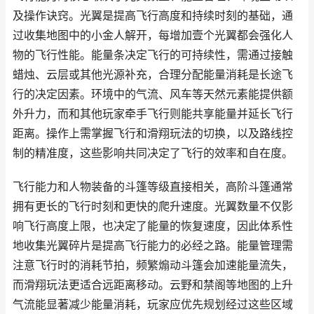
及操作诀窍。光翼是提高飞行高度和持续时刻的基础，通
过收集地图中的小金人解开，每增加壹个光翼都会强化人
物的飞行性能。能量条决定飞行的可持续性，需通过接触
蜡烛、云层或其他光源补充，合理分配能量消耗是长途飞
行的决定因素。环境中的气流、风车等天然元素能提供额
外升力，而和其他玩家牵手飞行则能共享能量并延长飞行
距离。操作上需掌握飞行和滑翔玩法的切换，以及路线控
制的精准度，这些影响共同决定了飞行的效率和自在度。
飞行能力和人物装备的斗篷等级直接相关，高阶斗篷通常
拥有更长的飞行时刻和更快的爬升速度。光翼数量不仅影
响飞行高度上限，也决定了能量的恢复速度，因此体系性
地收集光翼碎片是提高飞行能力的必经之路。能量管理需
注意飞行时的消耗节拍，频繁煽动斗篷会加速能量流失，
而滑翔玩法更适合远距离移动。云野和禁阁等地图的上升
气流能显著减少能量消耗，玩家应优先规划经过这些区域