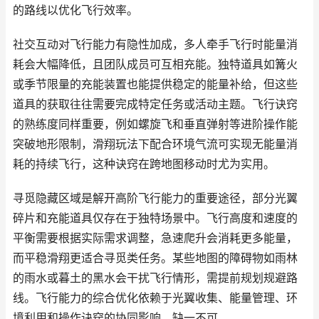
的路线以优化飞行效率。
社交互动对飞行能力有隐性加成，多人牵手飞行时能量消
耗会大幅降低，且团队成员可互相充能。独特道具如篝火
或季节限量的充能装置也能提供稳定的能量补给，但这些
道具的获取往往需要完成特定任务或活动主题。飞行诀窍
的熟练度同样重要，例如螺旋飞和垂直弹射等进阶操作能
突破地形限制，滑翔玩法下配合环境气流可实现无能量消
耗的持续飞行，这种诀窍在跨地图移动时尤为实用。
寻觅隐藏区域是解开高阶飞行能力的重要途径，部分光翼
碎片和充能道具仅存在于独特场景中。飞行高度和速度的
平衡需要根据实际需求调整，急速爬升会消耗更多能量，
而平稳滑翔更适合寻觅类任务。某些地图的障碍物如雨林
的雨水或暮土的黑水会干扰飞行情形，需提前规划规避路
线。飞行能力的综合优化依赖于光翼收集、能量管理、环
境利用和操作诀窍的协同影响，缺一不可。