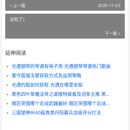
« 上一篇
2025-11-03
没有了！
下一篇 »
延伸阅读
光遇钢琴的琴谱有啥子用 光遇钢琴琴谱热门歌曲
墨守孤城玉壁获取方式及运用策略
光遇的船如何获取 光遇在哪里坐船
黑色四叶草魔法帝之道维特装备及词条主推 黑色四叶草魔法书排名
暗区突围哪个近战武器最好 暗区突围哪个近战枪皮最好
三国望神州40级真章丹阳募兵龙级评分打法