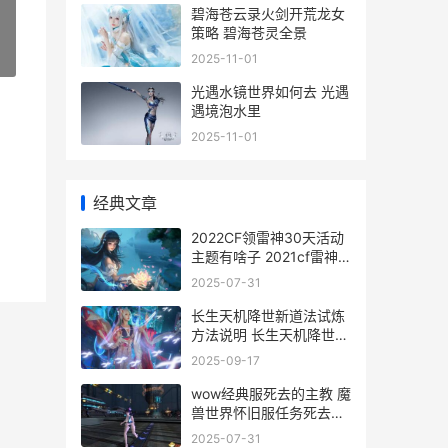
碧海苍云录火剑开荒龙女
策略 碧海苍灵全景
»
2025-11-01
光遇水镜世界如何去 光遇
遇境泡水里
2025-11-01
经典文章
2022CF领雷神30天活动
主题有啥子 2021cf雷神
皮肤排行
2025-07-31
长生天机降世新道法试炼
方法说明 长生天机降世新
手攻略
2025-09-17
wow经典服死去的主教 魔
兽世界怀旧服任务死去的
主教
2025-07-31