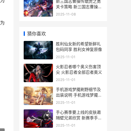
为
新三国志曹操传虓虎之勇
关卡策略 新三国志曹操传
军营演武7
2025-11-08
为
猜你喜欢
胜利仙女新的希望新鲜礼
包码同享 胜利女神复原像
2025-11-01
火影忍者哪个奥义伤害顶
尖 火影忍者全部忍者奥义
2025-11-01
手机游戏梦魇刷野细节及
出装说明 手机游戏梦魇刷
金币教程
2025-11-01
手心赛季要上线的皮肤邀
隔壁兄弟欣赏 新赛季手册
值得买吗
2025-11-01