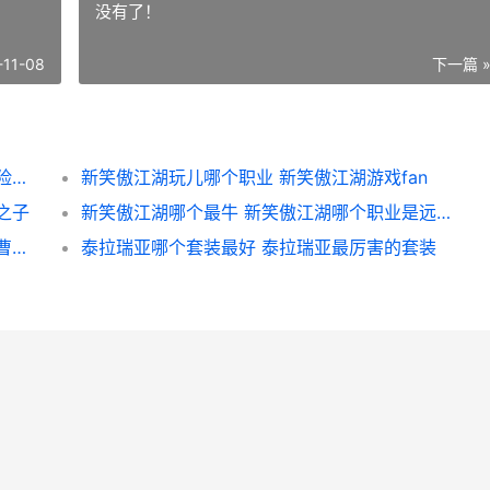
没有了！
-11-08
下一篇 
珍珠海大冒险体力优先运用主推 珍珠海大冒险体力用的太快了
新笑傲江湖玩儿哪个职业 新笑傲江湖游戏fan
之子
新笑傲江湖哪个最牛 新笑傲江湖哪个职业是远程输出
新三国志曹操传虓虎之勇关卡策略 新三国志曹操传军营演武7
泰拉瑞亚哪个套装最好 泰拉瑞亚最厉害的套装