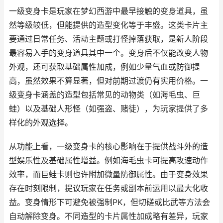
一级变身卡是玩家在梦幻西游中最早接触的变身道具，虽
然等级较低，但能提供的造型变化等于丰盛。这类卡片主
要通过日常任务、活动主题或打怪掉落获取，是新人阶段
最容易入手的变身道具其中一个。变身后不仅能改变人物
外观，还可获取基础属性加成，例如少量气血或防御提
高，虽然效果不算显著，但对前期过渡仍有实用价格。一
级变身卡涵盖的造型包括常见的动物类（如海毛虫、巨
蛙）以及基础人形怪（如强盗、赌徒），为玩家提供了多
样化的外观选择。
从功能上看，一级变身卡的核心影响在于提供战斗外的造
型娱乐性及基础属性增益。例如海毛虫卡可提高攻速动作
效率，而巨蛙卡则也许附加微量防御属性。由于变身效果
存在时刻限制，提议玩家在任务或副本前运用以最大化收
益。变身情形下可避免被强制PK，但切磋或比武等方法会
自动解除变身。不同造型的卡片属性加成略有差异，玩家