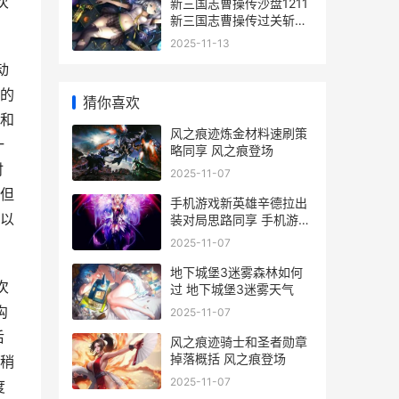
次
新三国志曹操传沙盘1211
新三国志曹操传过关斩将
孙权
2025-11-13
动
的
猜你喜欢
和
风之痕迹炼金材料速刷策
一
略同享 风之痕登场
时
2025-11-07
但
手机游戏新英雄辛德拉出
以
装对局思路同享 手机游戏
英雄无敌
2025-11-07
地下城堡3迷雾森林如何
次
过 地下城堡3迷雾天气
沟
2025-11-07
后
风之痕迹骑士和圣者勋章
掉落概括 风之痕登场
稍
2025-11-07
度