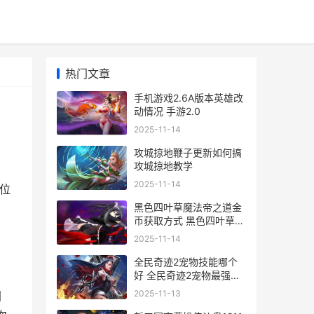
热门文章
手机游戏2.6A版本英雄改
动情况 手游2.0
2025-11-14
攻城掠地鞭子更新如何搞
攻城掠地教学
2025-11-14
5位
黑色四叶草魔法帝之道金
币获取方式 黑色四叶草魔
法帝之道节奏榜
2025-11-14
全民奇迹2宠物技能哪个
好 全民奇迹2宠物最强组
合
2025-11-13
国