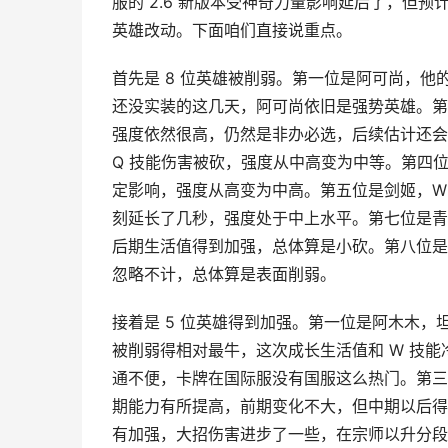
服的 2.6 新版本受神奇力量影响延后了，但预
英雄改动。下面咱们直接说重点。
首先是 8 位英雄被削弱。第一位是阿可尚，他
还没实装的这几天，阿可尚依旧是强势英雄。第
强度依然很高，仍然是非办必选，后续估计还会
Q 技能伤害被砍，强度从中高变为中等。第四
定影响，强度从高变为中高。第五位是剑姬，W
刻延长了几秒，强度处于中上水平。第七位是青
后期生活值得到加强，总体算是小砍。第八位是
忽略不计，总体算是表面削弱。
接着是 5 位英雄得到加强。第一位是阿木木，
被削弱得相对最牛，这次成长生活值和 W 技
通不便，卡牌在国际服没有国服这么热门。第三位
期能力有所提高，前期变化不大，但中期以后得
有加强，大招伤害进步了一些，在宗师以升分段