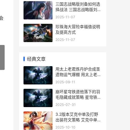
三国志战略版刘备如何选
择战法 三国志战略版刘备
T0配队
2025-11-07
会
珍珠海大冒险幸福值说明
及提高方式
2025-11-07
经典文章
»
用太上老君炼丹炉合成圣
遗物运气爆棚 用太上老君
炼丹怎么炼
2025-09-11
崩坏星穹铁道他落下的羽
毛隐藏成就策略 星穹铁道
崩坏官网下载
2025-07-31
3.2版本艾克中单及打野
出装符文策略 艾克中单出
装
2025-10-10