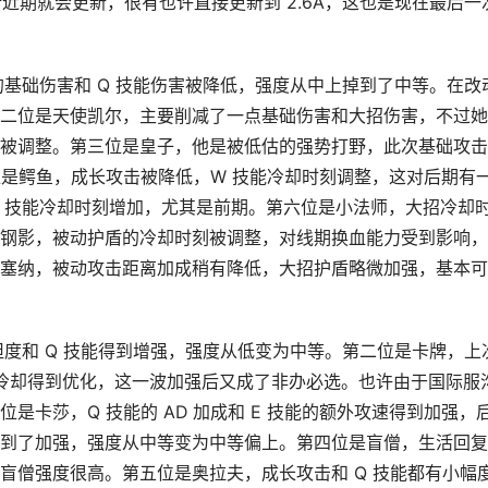
计近期就会更新，很有也许直接更新到 2.6A，这也是现在最后一
的基础伤害和 Q 技能伤害被降低，强度从中上掉到了中等。在改
二位是天使凯尔，主要削减了一点基础伤害和大招伤害，不过她
被调整。第三位是皇子，他是被低估的强势打野，此次基础攻击
位是鳄鱼，成长攻击被降低，W 技能冷却时刻调整，这对后期有
 技能冷却时刻增加，尤其是前期。第六位是小法师，大招冷却
钢影，被动护盾的冷却时刻被调整，对线期换血能力受到影响，
塞纳，被动攻击距离加成稍有降低，大招护盾略微加强，基本可
坦度和 Q 技能得到增强，强度从低变为中等。第二位是卡牌，上
能冷却得到优化，这一波加强后又成了非办必选。也许由于国际服
是卡莎，Q 技能的 AD 加成和 E 技能的额外攻速得到加强，
到了加强，强度从中等变为中等偏上。第四位是盲僧，生活回复
盲僧强度很高。第五位是奥拉夫，成长攻击和 Q 技能都有小幅