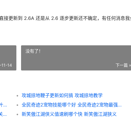
直接更新到 2.6A 还是从 2.6 逐步更新还不确定，有任何消息我
没有了！
-11-14
下一篇 
攻城掠地鞭子更新如何搞 攻城掠地教学
黑色四叶草魔法帝之道金币获取方式 黑色四叶草魔法帝之道节奏榜
全民奇迹2宠物技能哪个好 全民奇迹2宠物最强组合
新三国志曹操传沙盘1211 新三国志曹操传过关斩将孙权
新笑傲江湖侠义值速刷哪个快 新笑傲江湖狭义