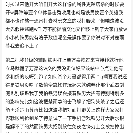
时拉过来他开大咱们开大这样偷的属性更越塔杀的时候要
开w屏障等壹个单体暴击秀收尾也就是铁男换壹个英雄我
都不也许熬一通宵打素材剪文章的哎打野来了但咱这波没
大先假装逃跑w千万不能提前交他交位移上钩了大家再放w
小小的铁男能有啥子数值呢全是操作罢了你说对不对楚雨
荨我去追不上了
第二把我11级的辅助铁男打上单万豪拽过来直接锤就行他
立马就慌了万豪这w交的我没走位好应该站中心点让他有
参和感的哎呀别跑了如何杀个万豪都得用两个q啊要我说还
得是铁男没啥子数值全靠操作玩起来就纯粹让那个武器剑
魔也别联系我了我怕铁男误会接着铁男大招有特别特别多
的影响先比如这波把楚雨荨的击飞躲了把狗头杀了之后还
能再杀楚雨荨再比如这波我把对面打野关上这样大家家打
野就顺利抢到龙了特意试了一下手机游戏铁男开大后水银
是解不了的然而铁男大招别放往免夜之锋刃上会被挡掉出