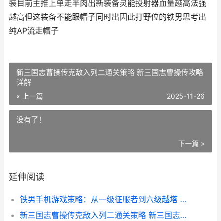
装目前主推上单走半肉出新装备灵能投射器血量越高法强
越高但这装备不能跟帽子同时出因此打野位的铁男思考出
纯AP流走帽子
新三国志曹操传克敌入列二通关策略 新三国志曹操传攻略
详解
« 上一篇
2025-11-26
没有了！
下一篇 »
延伸阅读
铁男手机游戏策略：从一级征服者到六级越塔 铁男conter
新三国志曹操传克敌入列二通关策略 新三国志曹操传攻略详解