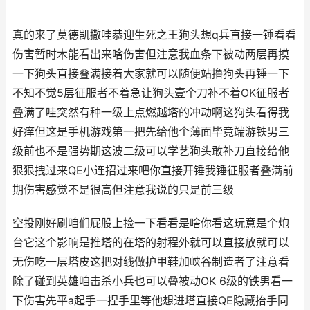
真的来了莫德凯撒哇恭迎生死之王狗头想q兵直接一锤看看
伤害暂时木能看出来啥伤害但注意我血条下被动两层再摸
一下狗头直接叠满接着大家就可以随便站撸狗头再锤一下
不知不觉5层征服者不着急让狗头壹个刀补不着OK征服者
叠满了哇突然有种一级上点燃越塔的冲动啊这狗头看得我
好痒但这是手机游戏第一把先给他个薄面毕竟端游铁男三
级前也不是强势期这波二级可以学艺狗头敢补刀直接给他
狠狠拽过来QE小连招过来吧你直接开锤我锤征服者叠满前
期伤害感觉不是很高但注意我说的只是前三级
空投刚好刷咱们屁股上捡一下看看是啥你看这玩意是个炮
台它这个影响是推塔的在塔的射程外就可以直接放就可以
无伤吃一层塔皮这把对线做护甲鞋加峡谷制造者了注意看
除了碰到英雄咱击杀小兵也可以叠被动OK 6级的铁男看一
下伤害先平a起手一捏手里等他想进塔直接QE隐藏抬手同