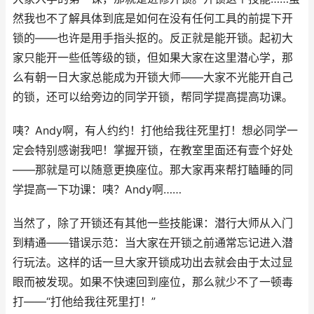
然我也不了解具体到底是如何在没有任何工具的前提下开
锁的——也许是用手指头抠的。反正就是能开锁。起初大
家只能开一些低等级的锁，但如果大家在这里潜心学，那
么有朝一日大家总能成为开锁大师——大家不光能开自己
的锁，还可以给旁边的同学开锁，帮同学提高提高功课。
咦？Andy啊，有人约约！打他给我往死里打！想必同学一
定会特别感谢我吧！掌握开锁，在教室里面还有壹个好处
——那就是可以随意更换座位。那大家再来帮打瞌睡的同
学提高一下功课：咦？Andy啊……
当然了，除了开锁还有其他一些技能课：潜行大师从入门
到精通——错误示范：当大家在开锁之前通常忘记进入潜
行玩法。这样的话一旦大家开锁成功出去就会由于太过显
眼而被发现。如果不快速回到座位，那么就少不了一顿毒
打——“打他给我往死里打！”