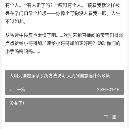
有个人。”“有人走了吗？”“哎呀有个人。”接着我就这样被
丢在了门口像个垃圾——你像个野狗没人看我一眼。人生
不过如此。
从昏迷中恢复也太慢了吧……欢迎来到直播间的宝宝们哥哥
点点赞给小哥哥加加速给小哥哥加加速好吗？动动你们的
小手呜呜呜呜……
大周列国志派系系统方法说明 大周列国志选什么政策
« 上一篇
2026-01-16
没有了！
下一篇 »