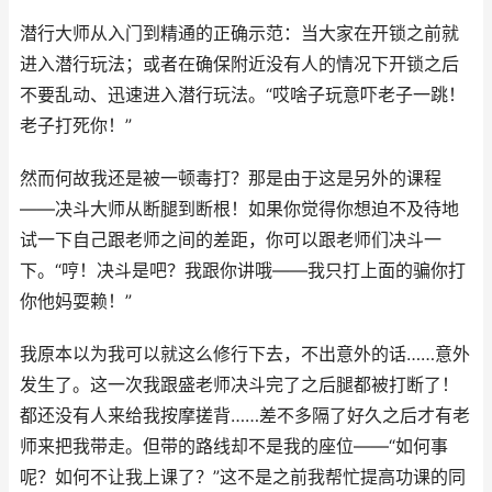
潜行大师从入门到精通的正确示范：当大家在开锁之前就
进入潜行玩法；或者在确保附近没有人的情况下开锁之后
不要乱动、迅速进入潜行玩法。“哎啥子玩意吓老子一跳！
老子打死你！”
然而何故我还是被一顿毒打？那是由于这是另外的课程
——决斗大师从断腿到断根！如果你觉得你想迫不及待地
试一下自己跟老师之间的差距，你可以跟老师们决斗一
下。“哼！决斗是吧？我跟你讲哦——我只打上面的骗你打
你他妈耍赖！”
我原本以为我可以就这么修行下去，不出意外的话……意外
发生了。这一次我跟盛老师决斗完了之后腿都被打断了！
都还没有人来给我按摩搓背……差不多隔了好久之后才有老
师来把我带走。但带的路线却不是我的座位——“如何事
呢？如何不让我上课了？”这不是之前我帮忙提高功课的同