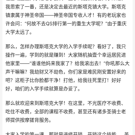
我思索了一番，还是决定去最近的斯塔克镇大学。斯塔克
镇隶属于神圣帝国——神圣帝国专收人才！有的老玩家也
许会问：“何故不去QS排行第一的重生大学呢？”由于重庆
大学太远了。
那么，怎样办理斯塔克大学的入学手续呢？看好了，我只
操作一遍，学到的就是赚到！大家随机抽壹个幸运居民进
他家里——“谁谁他妈来我家了？给我滚出去！”你吼那么大
声干嘛嘛？我劫财又不劫色，你们家是难民刚安置好来的
吧？这柜子比你脸都干净！打他，给我往死里打！好好
好，咱们的入学手续就算是办妥了。
那么就欢迎来到斯塔克大学！在这里，不光医疗不收费、
吃住不收费，全部的课程不收费，甚至还有诸多圣骑士老
师提供按摩搓背服务。
大家入学的第一课，那就是进修开锁。开锁这个技能……虽