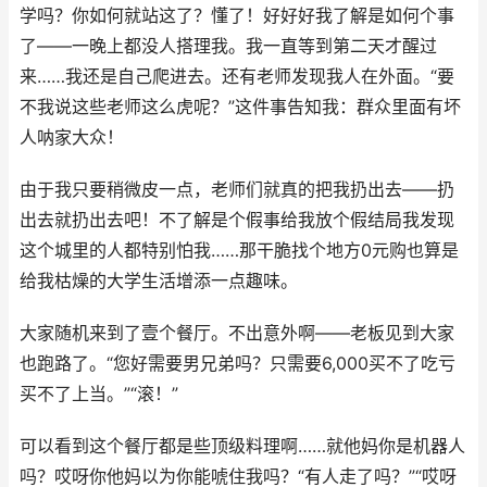
学吗？你如何就站这了？懂了！好好好我了解是如何个事
了——一晚上都没人搭理我。我一直等到第二天才醒过
来……我还是自己爬进去。还有老师发现我人在外面。“要
不我说这些老师这么虎呢？”这件事告知我：群众里面有坏
人呐家大众！
由于我只要稍微皮一点，老师们就真的把我扔出去——扔
出去就扔出去吧！不了解是个假事给我放个假结局我发现
这个城里的人都特别怕我……那干脆找个地方0元购也算是
给我枯燥的大学生活增添一点趣味。
大家随机来到了壹个餐厅。不出意外啊——老板见到大家
也跑路了。“您好需要男兄弟吗？只需要6,000买不了吃亏
买不了上当。”“滚！”
可以看到这个餐厅都是些顶级料理啊……就他妈你是机器人
吗？哎呀你他妈以为你能唬住我吗？“有人走了吗？”“哎呀