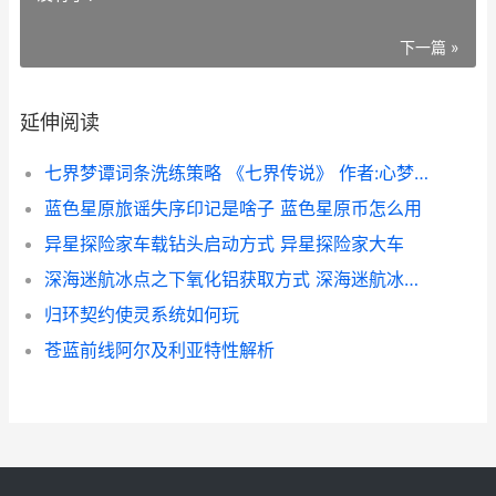
下一篇 »
延伸阅读
七界梦谭词条洗练策略 《七界传说》 作者:心梦无痕
蓝色星原旅谣失序印记是啥子 蓝色星原币怎么用
异星探险家车载钻头启动方式 异星探险家大车
深海迷航冰点之下氧化铝获取方式 深海迷航冰点之下金刚石在哪
归环契约使灵系统如何玩
苍蓝前线阿尔及利亚特性解析