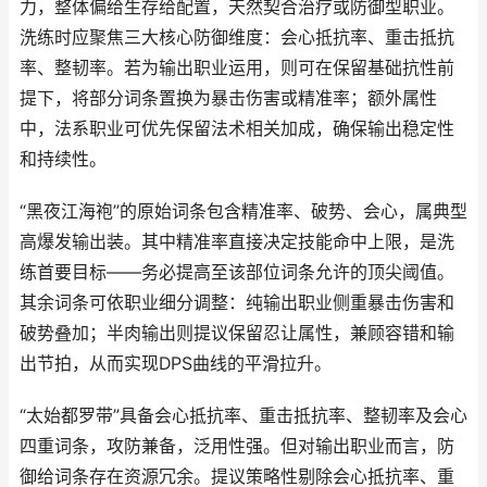
力，整体偏给生存给配置，天然契合治疗或防御型职业。
洗练时应聚焦三大核心防御维度：会心抵抗率、重击抵抗
率、整韧率。若为输出职业运用，则可在保留基础抗性前
提下，将部分词条置换为暴击伤害或精准率；额外属性
中，法系职业可优先保留法术相关加成，确保输出稳定性
和持续性。
“黑夜江海袍”的原始词条包含精准率、破势、会心，属典型
高爆发输出装。其中精准率直接决定技能命中上限，是洗
练首要目标——务必提高至该部位词条允许的顶尖阈值。
其余词条可依职业细分调整：纯输出职业侧重暴击伤害和
破势叠加；半肉输出则提议保留忍让属性，兼顾容错和输
出节拍，从而实现DPS曲线的平滑拉升。
“太始都罗带”具备会心抵抗率、重击抵抗率、整韧率及会心
四重词条，攻防兼备，泛用性强。但对输出职业而言，防
御给词条存在资源冗余。提议策略性剔除会心抵抗率、重