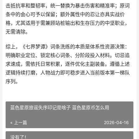
击抵抗率和整韧率，统一替换为暴击伤害和精准率；原词
条中的会心可予以保留；额外属性中的忍让亦具实战价
格，尤其适用于需兼顾站桩输出和生存压力的中坚职业，
无需清除。
综上，《七界梦谭》词条洗练的本质是体系性资源决策：
明确职业定位、锁定核心词条、分阶段投入材料。切忌追
求速成，需依托日常积累，逐件优化主副装备。遵循上述
逻辑持续打磨，人物战力即可稳步进入当前版本第一梯队
序列。
蓝色星原旅谣失序印记是啥子 蓝色星原币怎么用
« 上一篇
2026-04-16
没有了！