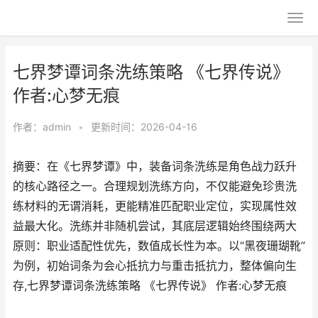
七界梦谭词条洗练策略 《七界传说》
作者:心梦无痕
作者：
admin
•
更新时间：2026-04-16
摘要：在《七界梦谭》中，装备词条洗练是角色战力跃升
的核心路径之一。合理规划洗练方向，不仅能避免珍贵洗
练材料的无谓消耗，更能精准匹配职业定位，实现属性效
益最大化。洗练并非随机尝试，其底层逻辑始终围绕两大
原则：职业适配性优先，数值成长性为本。以“黑夜珊瑚靴”
为例，初始词条为会心抵抗力与重击抵抗力，整体偏向生
存,七界梦谭词条洗练策略 《七界传说》 作者:心梦无痕