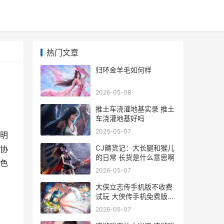
热门文章
归环金羊毛如何样
2026-05-08
推土车浇灌地基实录 推土
车浇灌地基好吗
2026-05-07
明
CJ薅货记：大长腿和猴儿
协
的日常 长货是什么意思啊
色
2026-05-07
大侠立志传手机版不收费
试玩 大侠传手机免费版下
载
2026-05-07