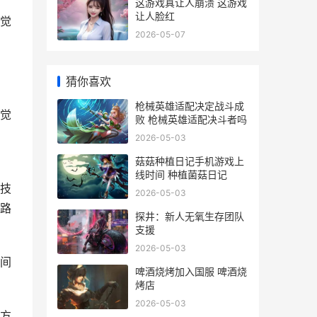
这游戏真让人崩溃 这游戏
让人脸红
觉
2026-05-07
猜你喜欢
枪械英雄适配决定战斗成
觉
败 枪械英雄适配决斗者吗
2026-05-03
菇菇种植日记手机游戏上
线时间 种植菌菇日记
技
2026-05-03
路
探井：新人无氧生存团队
支援
2026-05-03
间
啤酒烧烤加入国服 啤酒烧
烤店
2026-05-03
方