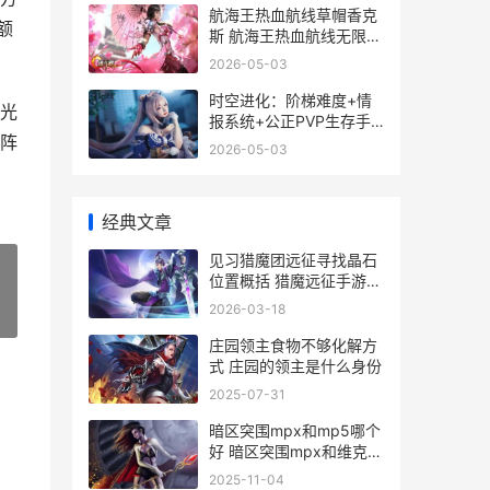
航海王热血航线草帽香克
额
斯 航海王热血航线无限资
源版
2026-05-03
时空进化：阶梯难度+情
光
报系统+公正PVP生存手
阵
机游戏 进入时空
2026-05-03
经典文章
见习猎魔团远征寻找晶石
位置概括 猎魔远征手游攻
略
2026-03-18
»
庄园领主食物不够化解方
式 庄园的领主是什么身份
2025-07-31
暗区突围mpx和mp5哪个
好 暗区突围mpx和维克多
9
2025-11-04