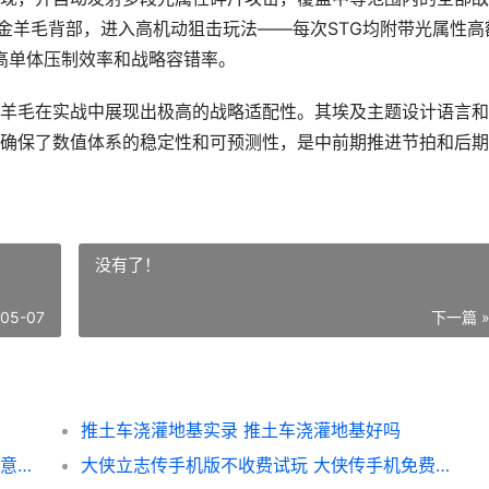
于金羊毛背部，进入高机动狙击玩法——每次STG均附带光属性高
提高单体压制效率和战略容错率。
羊毛在实战中展现出极高的战略适配性。其埃及主题设计语言和
确保了数值体系的稳定性和可预测性，是中前期推进节拍和后期
没有了！
-05-07
下一篇 
推土车浇灌地基实录 推土车浇灌地基好吗
CJ薅货记：大长腿和猴儿的日常 长货是什么意思啊
大侠立志传手机版不收费试玩 大侠传手机免费版下载