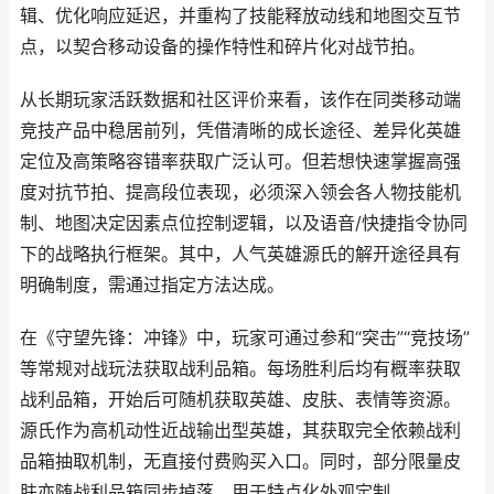
辑、优化响应延迟，并重构了技能释放动线和地图交互节
点，以契合移动设备的操作特性和碎片化对战节拍。
从长期玩家活跃数据和社区评价来看，该作在同类移动端
竞技产品中稳居前列，凭借清晰的成长途径、差异化英雄
定位及高策略容错率获取广泛认可。但若想快速掌握高强
度对抗节拍、提高段位表现，必须深入领会各人物技能机
制、地图决定因素点位控制逻辑，以及语音/快捷指令协同
下的战略执行框架。其中，人气英雄源氏的解开途径具有
明确制度，需通过指定方法达成。
在《守望先锋：冲锋》中，玩家可通过参和“突击”“竞技场”
等常规对战玩法获取战利品箱。每场胜利后均有概率获取
战利品箱，开始后可随机获取英雄、皮肤、表情等资源。
源氏作为高机动性近战输出型英雄，其获取完全依赖战利
品箱抽取机制，无直接付费购买入口。同时，部分限量皮
肤亦随战利品箱同步掉落，用于特点化外观定制。