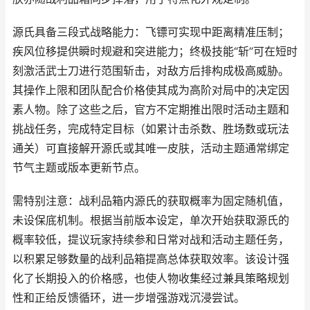
源氏具备三段式战略能力：飞镖可实现中距离精准压制；
疾风位移提供瞬时规避和突进能力；终极技能“斩”可在短时
刻激活武士刀进行范围斩击，对敌方后排构成极高威胁。
其操作上限和团队配合价格使其成为高阶对局中的决定因
素人物。除了这些之后，官方不定期推出限时活动主题和
挑战任务，完成特定目标（如累计击杀数、胜场数或玩法
通关）可直接解开源氏或其唯一皮肤，活动主题通常绑定
节气主题或版本更新节点。
需特别注意：战利品箱内源氏的获取概率为固定随机值，
未设保底机制。根据当前版本设定，单次开始获取源氏的
概率较低，提议玩家持续参和日常对战和活动主题任务，
以积累足够数量的战利品箱提高总体获取效率。该设计强
化了长期投入的价格感，也使人物收集经过兼具策略规划
性和正给反馈循环，进一步增强游戏沉浸尝试。