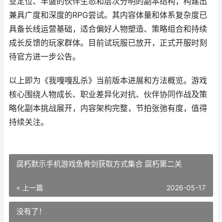
业定位、丰盛的伙伴生态和层次分明的副本结构，构建出
兼具广度和深度的RPG尝试。其内容体量和体系复杂度已
具备长线运营基础，适合偏好人物塑造、策略组合和持续
成长反馈的玩家群体。目前试玩服已放开，正式开服时刻
待官方进一步公告。
以上即为《我嘎嘎乱杀》当前版本进展和方法概览。游戏
核心围绕人物成长、职业差异化对抗、伙伴协同作战及策
略化副本挑战展开，内容架构完整，节拍张弛有度，值得
持续关注。
腐朽默示手机游戏鱼骨剑获取方式集合 腐朽第二关
« 上一篇
2026-05-17
没有了！