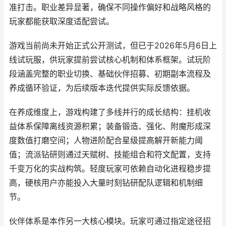
准打击。职业差异显著，确保不同操作偏好和战略风格的
玩家都能获取深度适配尝试。
游戏当前尚未开始正式公开测试，但已于2026年5月6日上
线试玩服，供玩家提前尝试核心机制和体系框架。试玩阶
段涵盖完整的职业切换、基础伙伴招募、初期副本流程及
养成循环验证，为后续版本迭代提供实际反馈依据。
在养成维度上，游戏构建了多线并行的成长结构：挂机收
益体系保障离线资源积累；装备锻造、强化、附魔形成深
度数值打磨空间；人物进阶配合星级提高解开新能力阈
值；流派钻研则通过天赋树、技能组合和符文配置，支持
千变万化的实战构筑。轻度玩家可依赖自动化进程稳步提
高，硬核用户亦能投入大量时刻钻研配队逻辑和机制细
节。
伙伴体系是本作另一大核心模块。玩家可通过指定途径招