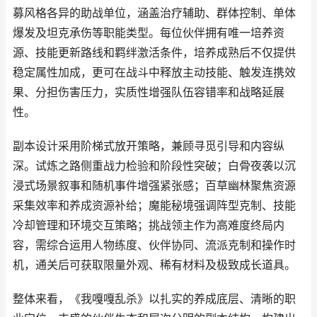
募风格各异的助战单位，涵盖治疗辅助、群体控制、单体
爆发及坦克承伤等职能类型。每位伙伴拥有唯一培养资
源、技能更新路线和羁绊激活条件，培养成熟后不仅提供
稳定属性加成，更可在战斗中释放主动技能、触发连携效
果、分担伤害压力，实质性增强队伍容错率和战略延展
性。
副本设计采用阶梯式放开策略，兼顾寻觅引导和内容纵
深。试炼之路侧重战力检验和阶段性突破；白骨夜袭以沉
浸式场景叙事和随机事件增强紧张感；百草幽林聚焦资源
采集效率和养成资源补给；魔能秘境强调阵型克制、技能
冷却管理和环境交互策略；挑战领主作为高难度终局内
容，需综合运用人物练度、伙伴协同、流派克制和操作时
机，通关后可获取限量外观、稀有材料及极致成长道具。
整体来看，《我嘎嘎乱杀》以扎实的养成底层、清晰的职