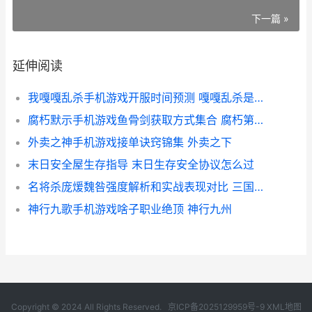
下一篇 »
延伸阅读
我嘎嘎乱杀手机游戏开服时间预测 嘎嘎乱杀是谁说的
腐朽默示手机游戏鱼骨剑获取方式集合 腐朽第二关
外卖之神手机游戏接单诀窍锦集 外卖之下
末日安全屋生存指导 末日生存安全协议怎么过
名将杀庞煖魏咎强度解析和实战表现对比 三国杀名将传庞统锦囊搭配
神行九歌手机游戏啥子职业绝顶 神行九州
Copyright © 2024 All Rights Reserved.
京ICP备2025129959号-9
XML地图