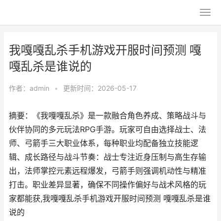
我嘎嘎乱杀手机游戏开服时间预测 嘎
嘎乱杀是谁说的
作者：
admin
•
更新时间：2026-05-17
摘要：《我嘎嘎乱杀》是一款融合角色养成、策略战斗与
伙伴协同的多元玩法RPG手游。玩家可自由选择战士、法
师、弓箭手三大职业体系，每种职业均配备独立技能逻
辑、成长路径与战斗节奏：战士专注近身压制与高生存输
出，法师掌控元素远程爆发，弓箭手则强调机动性与精准
打击。职业差异显著，确保不同操作偏好与战术风格的玩
家都能获,我嘎嘎乱杀手机游戏开服时间预测 嘎嘎乱杀是谁
说的