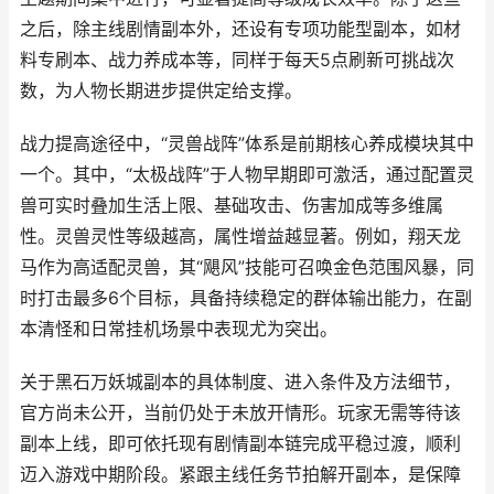
之后，除主线剧情副本外，还设有专项功能型副本，如材
料专刷本、战力养成本等，同样于每天5点刷新可挑战次
数，为人物长期进步提供定给支撑。
战力提高途径中，“灵兽战阵”体系是前期核心养成模块其中
一个。其中，“太极战阵”于人物早期即可激活，通过配置灵
兽可实时叠加生活上限、基础攻击、伤害加成等多维属
性。灵兽灵性等级越高，属性增益越显著。例如，翔天龙
马作为高适配灵兽，其“飓风”技能可召唤金色范围风暴，同
时打击最多6个目标，具备持续稳定的群体输出能力，在副
本清怪和日常挂机场景中表现尤为突出。
关于黑石万妖城副本的具体制度、进入条件及方法细节，
官方尚未公开，当前仍处于未放开情形。玩家无需等待该
副本上线，即可依托现有剧情副本链完成平稳过渡，顺利
迈入游戏中期阶段。紧跟主线任务节拍解开副本，是保障