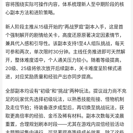
容将围绕实际可操作内容，体系梳理新人至中期阶段的核
心副本方法和进阶策略。
新人阶段主推从15级开始的“再战罗庭”副本入手，这是首
个强制解开的剧情给关卡，高度还原原著决定因素情节，
兼具代入感和引导性。该副本支持1至4人组队挑战，每天
可参和两次，单次限时30分钟。主线任务推进即可天然解
开，整体难度适中，个人通关压力较小。随着等级提高，
20级、25级将依次放开后续副本，关卡难度呈阶梯式递
进，对应奖励质量和经验产出亦同步提高。
全部副本均设有“初级”和“挑战”两种玩法。提议战力尚不充
足的玩家优先选择初级玩法，以熟悉技能衔接、怪物机制
及走位节拍；待装备逐步成型后，再切换至挑战玩法，获
取更高倍率的经验、金币及稀有材料。副本次数每天凌晨
重置，合理规划刷本时段——尤其在游戏内双倍经验活动
主题期间集中进行，可显著提高等级成长效率。除了这些