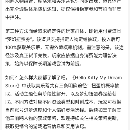
丽鸥人物组合，库洛米和美乐蒂也许同步出现，但具体产
出完全遵循体系随机逻辑，提议保持稳定参和节拍而非集
中押注。
第三种方法面给追求确定性的玩家群体，即运用付费道具
“梦幻扭蛋券”。该道具支持指定人物定给抽取，投入后可
100%获取美乐蒂，无需依赖概率机制。需注意的是，该途
径涉及真正货币兑换，玩家应依据自身消费能力理智决
策，始终以保障长期游戏尝试为前提。
如何？怎么样大家都了解了吧，《Hello Kitty My Dream
Store》中获取美乐蒂共有三条明确途径：扭蛋机概率抽
取、活动主题任务阶段性解开、以及梦幻扭蛋券定给获
取。不同方法对应不同资源类型和时刻成本，玩家可根据
当前账号进步进度和个人偏好灵活选择。后续如需了解其
他三丽鸥人物的获取策略，欢迎持续关注相关策略更新，
获取更综合的游戏运营信息和实用诀窍。