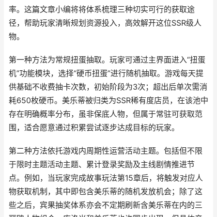
率。这篇文章小编将将体系梳理三种切实可行的获取途
径，帮助玩家清晰规划资源投入，高效解开这位SSR级人
物。
第一种方法为常规扭蛋抽取。玩家可通过主界面进入“扭蛋
机”功能模块，选择“硬币扭蛋”进行随机抽取。游戏每天提
供基础不收费抽卡次数，初始阶段为3次；超出后单次需消
耗650枚硬币。美乐蒂被归类为SSR稀有度店员，在该池中
存在明确概率分布，虽非保底人物，但属于常驻可获取范
围，适合愿意通过积累尝试逐步达成目标的玩家。
第二种方法依托游戏内周期性运营活动主题。包括但不限
于限时主题活动主题、累计登录奖励及主线剧情推进节
点。例如，当玩家完成故事玩法第15章后，将触发对应人
物获取机制，其中即包含美乐蒂的随机发放机会；除了这
些之后，宾果抽奖体系亦会不定期刷新含美乐蒂在内的三