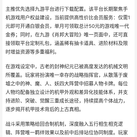
主推优先选择九游平台进行下载配置。该平台长期聚焦手
机游戏用户权益建设，当前提供高性价比会员服务：仅需1
元即可开通白银会员，单月可领取总计50元的游戏唯一代
金券；同时，在九游《肖邦大冒险》唯一页面中，还可直
接领取平台定制礼包，涵盖稀有抽卡道具、进阶材料及限
时增益资源等多重福利。
在游戏设定中，古老的封神纪元已被高度发达的机械文明
所覆盖。玩家将扮演唯一幸存的战略指挥官，从散落于废
墟之中的神、魔、人、妖四大阵营中招募人物卡牌。每位
人物均配备独立设计的机甲外观和差异化技能体系，并支
持进阶、突破、觉醒三重成长途径，持续提高个体战力，
逐步揭开机甲技术背后的上古真相。
战斗采用策略给回合制机制，深度融入五行相生相克逻
辑、阵营唯一羁绊效果以及前中后排站位协同制度。玩家