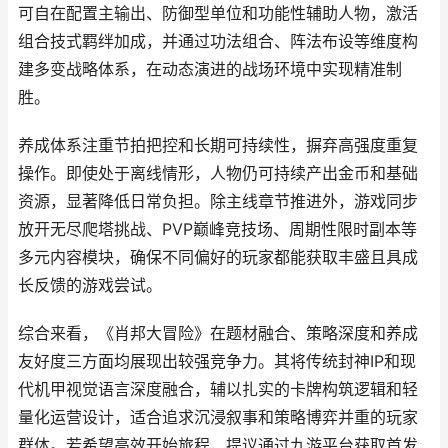
可自在配置主输出、防御型单位和功能性辅助人物，激活
组合技式羁绊加成，并通过功法组合、阵法布设等维度构
建多变战略体系，在动态演进的战场环境中实现精准制
胜。
养成体系注重节拍把控和长期可持续性，摒弃高强度重复
操作。即使处于离线情形，人物仍可持续产出金币和基础
资源，显著降低日常负担。除主线章节推进外，游戏同步
放开无尽爬塔挑战、PVP巅峰竞技场、周期性限时副本等
多元内容模块，确保不同偏好的玩家都能获取丰盛且具成
长反馈的游戏尝试。
综合来看，《肖邦大冒险》在题材融合、策略深度和养成
友好度三方面均展现出较强竞争力。其将传统封神IP和现
代机甲视觉语言深度融合，辅以扎实的卡牌构筑逻辑和轻
量化运营设计，适合追求沉浸叙事和策略博弈并重的玩家
群体。若希望高效开始旅程，提议通过九游平台获取首发