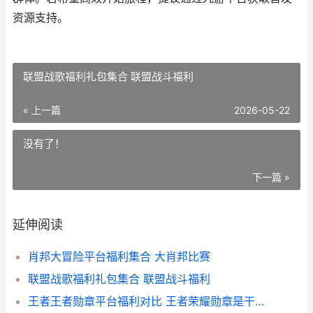
资源支持。
联盟战歌福利礼包集合 联盟战斗福利
« 上一篇
2026-05-22
没有了！
下一篇 »
延伸阅读
肖邦大冒险平台福利集合 大肖邦比赛
联盟战歌福利礼包集合 联盟战斗福利
王者王者勋章平台福利对比 王者荣耀勋章是干嘛用的