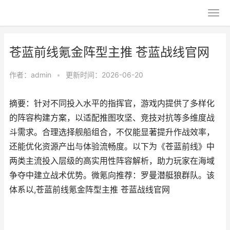
苍蓝前线氪金阵型主推 苍蓝战线官网
作者：
admin
•
更新时间：2026-06-20
摘要：针对不同投入水平的指挥官，游戏内提供了多样化
的阵容构建方案，以适配推图攻坚、竞技对抗等多维度战
斗需求。合理选择舰船组合，不仅能显著提升作战效率，
还能优化资源产出与体验流畅度。以下为《苍蓝前线》中
两类主流投入层级的高实用性阵容解析，助力玩家在海域
争夺中建立战术优势。微氪向推荐：罗曼潜艇狼群队。该
体系以,苍蓝前线氪金阵型主推 苍蓝战线官网