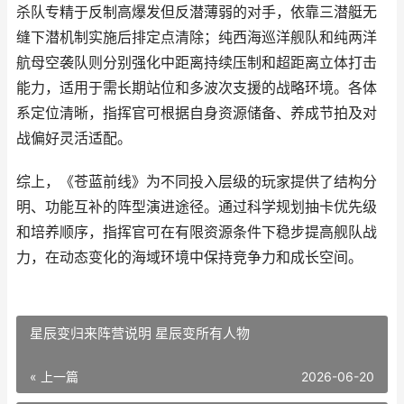
杀队专精于反制高爆发但反潜薄弱的对手，依靠三潜艇无
缝下潜机制实施后排定点清除；纯西海巡洋舰队和纯两洋
航母空袭队则分别强化中距离持续压制和超距离立体打击
能力，适用于需长期站位和多波次支援的战略环境。各体
系定位清晰，指挥官可根据自身资源储备、养成节拍及对
战偏好灵活适配。
综上，《苍蓝前线》为不同投入层级的玩家提供了结构分
明、功能互补的阵型演进途径。通过科学规划抽卡优先级
和培养顺序，指挥官可在有限资源条件下稳步提高舰队战
力，在动态变化的海域环境中保持竞争力和成长空间。
星辰变归来阵营说明 星辰变所有人物
« 上一篇
2026-06-20