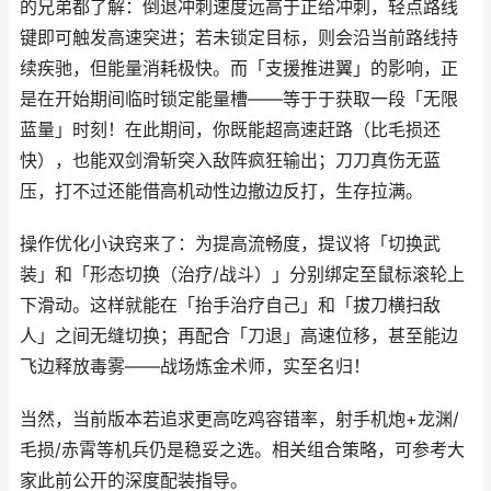
的兄弟都了解：倒退冲刺速度远高于正给冲刺，轻点路线
键即可触发高速突进；若未锁定目标，则会沿当前路线持
续疾驰，但能量消耗极快。而「支援推进翼」的影响，正
是在开始期间临时锁定能量槽——等于于获取一段「无限
蓝量」时刻！在此期间，你既能超高速赶路（比毛损还
快），也能双剑滑斩突入敌阵疯狂输出；刀刀真伤无蓝
压，打不过还能借高机动性边撤边反打，生存拉满。
操作优化小诀窍来了：为提高流畅度，提议将「切换武
装」和「形态切换（治疗/战斗）」分别绑定至鼠标滚轮上
下滑动。这样就能在「抬手治疗自己」和「拔刀横扫敌
人」之间无缝切换；再配合「刀退」高速位移，甚至能边
飞边释放毒雾——战场炼金术师，实至名归！
当然，当前版本若追求更高吃鸡容错率，射手机炮+龙渊/
毛损/赤霄等机兵仍是稳妥之选。相关组合策略，可参考大
家此前公开的深度配装指导。