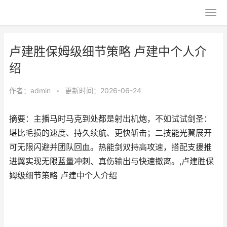
卢建胜保姆级细节策略 卢建中个人介
绍
作者：
admin
•
更新时间：2026-06-24
摘要：主播马时马克到处都是射出机炮，不如试试剑圣：
堪比毛损的速度、持久续航、更快斩击；二技能光翼展开
可无限闪避并团队回血。热能剑双持高攻速，搭配支援推
进翼实现无限蓝量冲刺、真伤输出与快速撤离。,卢建胜保
姆级细节策略 卢建中个人介绍