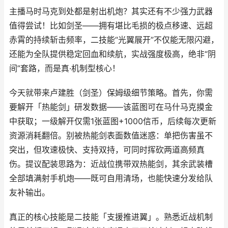
主播马时马克到处都是射出机炮？其实还有不少强力武器
值得尝试！比如剑圣——拥有堪比毛损的极点移速、远超
赤霄的持续斩击频率，二技能“光翼展开”不仅能无限闪避，
还能为全队提供稳定回血和续航，实战强度极高，绝非“阴
间”套路，而是真·机制型核心！
今天就带来卢建胜（剑圣）保姆级细节策略。首先，你需
要解开「热能剑」研发数据——该蓝图可在马什马克摸金
中获取；一级解开仅需1张蓝图+1000信币，后续每次更新
资源消耗翻倍。别被热能剑表面数值迷惑：单把伤害虽不
突出，但攻速极快、支持双持，可同时挥砍两道高频真
伤。提议配装思路为：近战位携带双热能剑，其余武装槽
全部填满射手机炮——既可自用清场，也能快速分发给队
友补输出。
真正的核心技能是二技能「支援推进翼」。熟悉近战机制