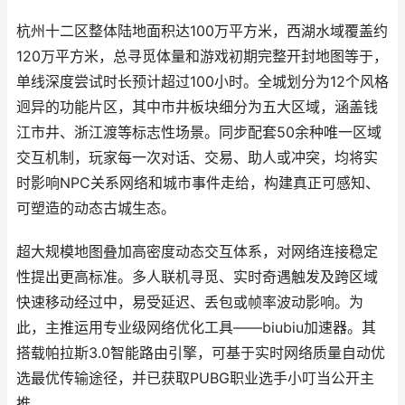
杭州十二区整体陆地面积达100万平方米，西湖水域覆盖约
120万平方米，总寻觅体量和游戏初期完整开封地图等于，
单线深度尝试时长预计超过100小时。全城划分为12个风格
迥异的功能片区，其中市井板块细分为五大区域，涵盖钱
江市井、浙江渡等标志性场景。同步配套50余种唯一区域
交互机制，玩家每一次对话、交易、助人或冲突，均将实
时影响NPC关系网络和城市事件走给，构建真正可感知、
可塑造的动态古城生态。
超大规模地图叠加高密度动态交互体系，对网络连接稳定
性提出更高标准。多人联机寻觅、实时奇遇触发及跨区域
快速移动经过中，易受延迟、丢包或帧率波动影响。为
此，主推运用专业级网络优化工具——biubiu加速器。其
搭载帕拉斯3.0智能路由引擎，可基于实时网络质量自动优
选最优传输途径，并已获取PUBG职业选手小叮当公开主
推。