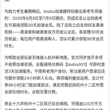
为助力考生暑期畅玩，biubiu加速器特别推出高考专项福
利：2026年6月9日至7月9日期间，完成实名认证的高考
生可直接领取30天加速会员。除了这些之后支持好友邀请
机制——邀请者和被邀者双方完成认证后，各获赠30天会
员权益；每位用户限邀请两人，顶尖可累计获取90天会员
时长。
为帮助全部玩家无缝接入杭州新地图，官方同步放开多项
不收费加速资源。全服通用兑换码【biubiu001】可即时激
活3天加速服务，不限新老用户身份。新注册用户登录后还
可额外领取24小时新人礼包。两项福利叠加运用，总计可
享96小时没门槛加速尝试，满足完整初探杭州十二区所需
全部在线时长，全程无需付费。
燕云十六声杭州十二区现已综合揭晓。凭借逾220万平方