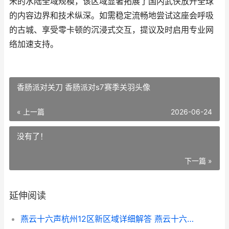
米的水陆全域规模，该区域显著拓展了国内武侠放开全球
的内容边界和技术纵深。如需稳定流畅地尝试这座会呼吸
的古城、享受零卡顿的沉浸式交互，提议及时启用专业网
络加速支持。
香肠派对关刀 香肠派对s7赛季关羽头像
« 上一篇
2026-06-24
没有了！
下一篇 »
延伸阅读
燕云十六声杭州12区新区域详细解答 燕云十六声杭州网易雷火科技有限公司