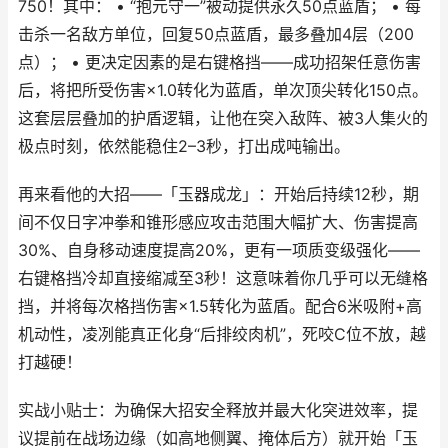
750！其中： • “抱元守一”被动提供永久50点蓝盾； • 每
击杀一名敌方单位，回复50点蓝盾，最多叠加4层（200
点）； • 更决定因素的是右键格挡——成功招架任意伤害
后，将把所受伤害×1.0转化为蓝盾，单次顶尖转化150点。
这套层层叠加的护盾逻辑，让他在突入敌阵、被3人集火的
极点时刻，依然能稳住2–3秒，打出成吨输出。
再来看他的大招——「玉器成龙」：开始后持续12秒，期
间不仅日字冲拳和锥形感应攻击范围大幅扩大、伤害提高
30%、自身移动速度提高20%，更有一项质变级强化——
右键格挡冷却直接缩减至3秒！这意味着你几乎可以无缝格
挡，并将每次格挡伤害×1.5转化为蓝盾。配合6米吸附+高
机动性，凌冽能真正化身“后排绞肉机”，死咬C位不放，越
打越硬！
实战小贴士：为确保大招安全释放并最大化突进效率，提
议提前在战场边缘（如高地侧翼、掩体后方）就开始「玉