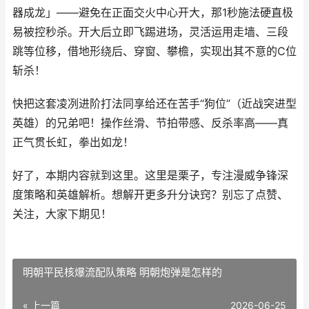
器成龙」——避免在正面交火中心开大，那1秒施法硬直极
易被控秒杀。开大后立即飞踢进场，灵活运用走墙、三段
跳等位移，借地形绕后、穿窗、攀檐，实现出其不意的C位
斩杀！
快把这套凌冽进阶打法同享给还在苦手“狗位”（近战突进型
英雄）的兄弟吧！操作丝滑、节拍带感、反杀率高——真
正气贯长虹，拳出如龙！
好了，本期内容就到这里。这里是栗子，专注漫威争锋深
度策略和英雄解析。想解开更多升分诀窍？别忘了点赞、
关注，大家下期见！
明朝平民核爆流配队策略 明朝炮弹是怎样的
« 上一篇
2026-06-25