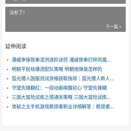
没有了！
下一篇 »
延伸阅读
漫威争锋铁拳凌冽进阶诀窍 漫威铁拳打碎凤凰之力
明朝平民核爆流配队策略 明朝炮弹是怎样的
弧光猎人国服测试资格获取指导｜弧光猎人新人入门和预约通道 弧光升级
守望先锋翻红：一段动画唤醒初心 守望先锋糊
三国大冒险试炼之塔通关策略 三国大冒险试炼之塔攻略
诡秘之主手机游戏歌颂者职业详细解答｜歌颂者人物定位、技能机制和培养策略 诡秘之主小游戏