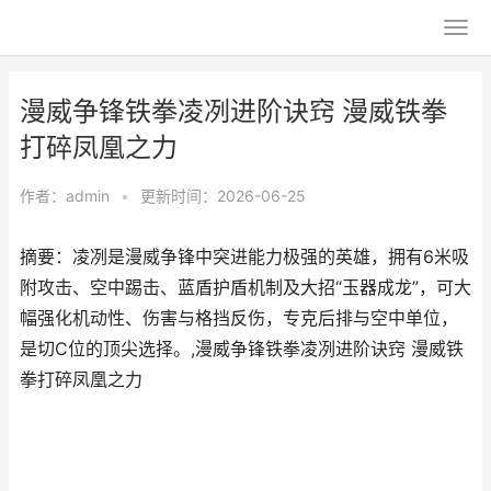
漫威争锋铁拳凌冽进阶诀窍 漫威铁拳
打碎凤凰之力
作者：
admin
•
更新时间：2026-06-25
摘要：凌冽是漫威争锋中突进能力极强的英雄，拥有6米吸
附攻击、空中踢击、蓝盾护盾机制及大招“玉器成龙”，可大
幅强化机动性、伤害与格挡反伤，专克后排与空中单位，
是切C位的顶尖选择。,漫威争锋铁拳凌冽进阶诀窍 漫威铁
拳打碎凤凰之力