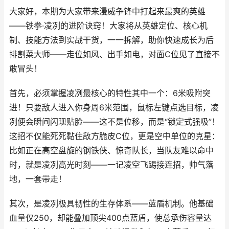
大家好，本期为大家带来漫威争锋中打起来最爽的英雄
——铁拳·凌冽的进阶诀窍！大家将从英雄定位、核心机
制、技能方法到实战干货，一一拆解，助你快速成长为后
排割菜大师——走位如风、出手如电，对面C位见了直接不
敢冒头！
首先，必须掌握凌冽最核心的特性其中一个：6米吸附突
进！只要敌人进入你身周6米范围，鼠标左键点选目标，凌
冽便会瞬间闪现贴脸——这不是位移，而是“锁定式强吸”！
这招不仅能死死黏住敌方脆皮C位，更是空中单位的克星：
比如正在高空盘旋的钢铁侠、惊奇队长，当队友难以命中
时，就是凌冽高光时刻——一记凌空飞踢接连招，帅气落
地，一套带走！
其次，是凌冽极具韧性的生存体系——蓝盾机制。他基础
血量仅250，却能叠加顶尖400点蓝盾，使总承伤容量达