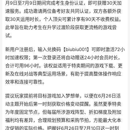
月9日至7月9日期间完成考生身份认证，即可获赠30天加
速服务。成功邀请两位备考好友共同认证，双方各额外获
取30天运用时长，个人顶尖可累计享有90天不收费权益。
此举旨在助力考生在升学过渡阶段获取更流畅的游戏尝
试。
新用户注册后，输入兑换码【biubiu001】可即时激活72小
时加速权限；第一次登录还将自动赠送24小时会员时长，
合计可用96小时。该权益适用于特卖期间的游戏下载、更
新及在线对战等典型运用场景，有助于提高整体操作响应
效率和连接可靠性。
提议玩家提前将目标游戏加入梦想单，以便在6月26日活
动主题开始后第一时刻获取价格变动提醒。虽然夏季特卖
为年度固定节点，但每届所涉游戏阵型、折扣梯度及附加
福利均有差异，合理规划预算和采购节拍，方能最大化本
次促销的实际价格。把握好6月26日至7月10日这一时刻