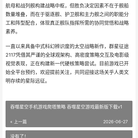
航母和战列舰构建战略中枢，但胜负决定因素不在于舰船
数量堆叠，而在于驱逐舰、护卫舰和主力舰之间的职能分
工和阵型配合，体现真正舰队指挥所需的协同觉悟和战略
素养。
一直以来具备中式科幻辨识度的太空战略新作，群星征途
2117凭借其严谨的全球观架构、高密度策略交互及电影级
视觉表现，正在构建新一代硬核策略尝试。目前游戏已开
始全平台预约，欢迎提前关注，共同迎接这场关乎人类文
明存续的星际远征。
吞噬星空手机游戏爬塔策略 吞噬星空游戏最新版下载v1
« 上一篇
2026-06-27
没有了！