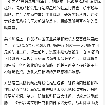
星势力的“黑暗森林”式审判，地球本土已被投降派组织实际
控制。玩家将扮演驻守边缘星域的独立指挥官，统率残存
舰队，在荒芜星系中重建工业体系、研发尖端科技，并逐
步给太阳系核心区发起战略反攻，最终瓦解叛军构筑的黑
暗堡垒。
美术风格上，作品将中国工业美学和硬核太空基建深度融
合：全部3D场景和宏观沙盘地图完全对应——大地图中可
见的轨道工厂、深空船坞、资源中继站等设施，在3D视角
下均能真正呈现；当玩家占领外围资源节点后，体系将自
动生成一条可视化的资源航路，跨越星系空间持续给主基
地输送物资，强化太空拓殖的真正感和沉浸感。
方法层面突破传统战略线性推进逻辑，强调协同建设和科
技驱动双主线：玩家需统筹规划太空基地模块布局，分阶
段更新能源、制造、防御和科研四大体系，以应对双重威
胁——外部高等文明压制和内部政治分裂。战斗体系围绕