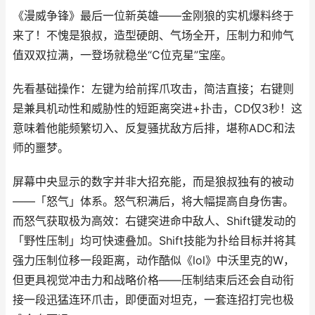
《漫威争锋》最后一位新英雄——金刚狼的实机爆料终于
来了！不愧是狼叔，造型硬朗、气场全开，压制力和帅气
值双双拉满，一登场就稳坐“C位克星”宝座。
先看基础操作：左键为给前挥爪攻击，简洁直接；右键则
是兼具机动性和威胁性的短距离突进+扑击，CD仅3秒！这
意味着他能频繁切入、反复骚扰敌方后排，堪称ADC和法
师的噩梦。
屏幕中央显示的数字并非大招充能，而是狼叔独有的被动
——「怒气」体系。怒气积满后，将大幅提高自身伤害。
而怒气获取极为高效：右键突进命中敌人、Shift键发动的
「野性压制」均可快速叠加。Shift技能为扑给目标并将其
强力压制位移一段距离，动作酷似《lol》中沃里克的W，
但更具视觉冲击力和战略价格——压制结束后还会自动衔
接一段迅猛连环爪击，即便面对坦克，一套连招打完也极