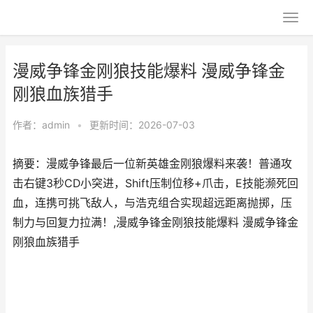
漫威争锋金刚狼技能爆料 漫威争锋金
刚狼血族猎手
作者：
admin
•
更新时间：2026-07-03
摘要：漫威争锋最后一位新英雄金刚狼爆料来袭！普通攻
击右键3秒CD小突进，Shift压制位移+爪击，E技能濒死回
血，连携可挑飞敌人，与浩克组合实现超远距离抛掷，压
制力与回复力拉满！,漫威争锋金刚狼技能爆料 漫威争锋金
刚狼血族猎手