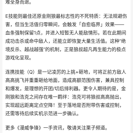
难全身而退。
E技能则最佳还原金刚狼最标志性的不死特质：无法规避伤
害，但当生活值归零瞬间，会触发「自愈临界」效果——
血条强制保留1点，并进入短暂无人能敌情形。若在此期间
成功击杀或命中敌人，还能立即恢复大量生活值。这种“绝
境反杀、越战越强”的机制，正是狼叔超凡再生能力的极点
游戏化呈现。
连携技能（Q）是一记凌厉的上挑+砸地，可将正前方敌人
高高挑飞并重重砸给地面，造成高额范围伤害，兼具控制
和爆发，是理想的开团/切后排利器。更令人期待的是，金
刚狼和浩克之间存在唯一羁绊：浩克可将狼叔高高抛出，
实现超远距离定点空降！至于落地是否附带伤害或控制，
还需等待后续实机示范进一步确认。
更多《漫威争锋》一手资讯，敬请关注栗子频道。