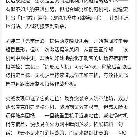
仅造成减速，更决定因素的是限制其闪避距离达50%——
看似不如黑豹突进强势，但配合跳劈和削刃机制，能稳定
打出「1+1减」连段（即钩爪命中+跳劈起手），让对手原
地罚站、无缝衔接双剑斩杀。
武装二「光学迷彩」提供两次隐身机会：开始期间攻击会
短暂显形，但可二次激活提前关闭，从而重置冷却——该
机制中规中矩，却恰到好处地强化了刺客的进场容错和节
拍掌控；武装三「剑形无人机」可储存3次，释放后自动追
踪指定目标，无视护甲持续造成伤害和干扰，有效补足飞
景中远距离压制和持续作战短板。
实战表现印证了它的定位：隐身突袭令人防不胜防，双刀
跳劈专克削刃类格斗机，战场割菜效率极高。但高风险永
远伴随高回报——一旦被重型机甲近身粘住，或进场时机
稍有偏差，便极易在火力网中瞬间蒸发。拓展资料一句
话：飞景不是来打消耗战的，而是来终结比赛的——切C