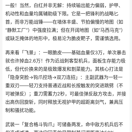
一般！当然，白红并非无解：持续输出能力偏弱，护甲、
机动性和血量均属辅助级下限。它是一把锋利的战略匕
首，而非万能战锤——在墙体丰盛、节拍偏慢的地图（如
“静默工厂”）中强度拉满；但在开阔地图（如“马西马克”）
或缺乏掩体的地形中，极易沦为脆皮靶子，需谨慎选用。
再来看「飞景」：一眼脆皮——基础血量仅3万，单次暴击
就也许掉血2.6万！作为近战刺客型机兵，面板生存能力极
低，但代价换来的是极致爆发和割菜能力。其核心打法是
「隐身突脸→钩爪控场→双刀连招」：主副武器为一轻一
重双刃——轻刀支持普通近战和长按触发的突进跳劈（不
可被弹反）；重刀需蓄力2秒，可最佳弹反敌方攻击，并接
出高伤回旋斩，同时释放无视护甲的超距离剑气，兼具压
制和骚扰功能。
武装一「复合格斗钩爪」可储备两发，命中敌方机兵后不