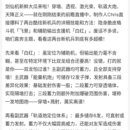
剑仙机新鲜大瓜来啦！穿墙、透视、激光束、轨道大炮、
天降正义——就在刚刚结束的前瞻直播中，制作人Chris直
接爆料了两台酷炫新机兵的详细技能和方法：隐身脆皮格
斗机「飞景」和辅助输出支援机「白红」。废话不多说，
咱们直奔主题，看看这两台新机兵到底有多超模！
先来看「白红」：虽定位为辅助机，但输出能力毫不含
糊，甚至在特定环境下比双龙组合还要高！没错，打的就
是你——双龙怕过谁？主副武器均可蓄力，且全部支持穿
墙！主武器「能量机炮」可储存12发子弹，发射具备三段
差异化效果：基础发射伤害一般；二段蓄力可穿透墙体，
实现隔墙打击；三段蓄力则额外附加爆破范围伤害，堪称
一发地图炮——穿墙+溅射，属实离谱！
再看副武器「轨道炮定位体系」：最多储存6发，可直射或
蓄力发射。蓄力不仅大幅提高威力，还能对友军造成伤害