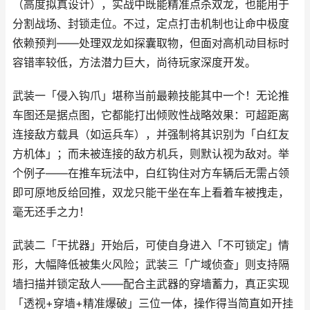
（高度拟真设计），实战中既能精准点杀双龙，也能用于
分割战场、封锁走位。不过，定点打击机制也让命中极度
依赖预判——处理双龙如探囊取物，但面对高机动目标时
容错率较低，方法潜力巨大，尚待玩家深度开发。
武装一「侵入钩爪」堪称当前最赖技能其中一个！无论推
车图还是据点图，它都能打出倾败性战略效果：可超距离
连接敌方载具（如运兵车），并强制将其识别为「白红友
方机体」；而未被连接的敌方机兵，则默认视为敌对。举
个例子——在推车玩法中，白红钩住对方车辆后无需占领
即可原地反给回推，双龙只能干坐在车上看着车被拽走，
毫无还手之力！
武装二「干扰器」开始后，可使自身进入「不可锁定」情
形，大幅降低被集火风险；武装三「广域侦查」则支持隔
墙扫描并锁定敌人——配合主武器的穿墙蓄力，真正实现
「透视+穿墙+精准爆破」三位一体，操作得当简直如开挂