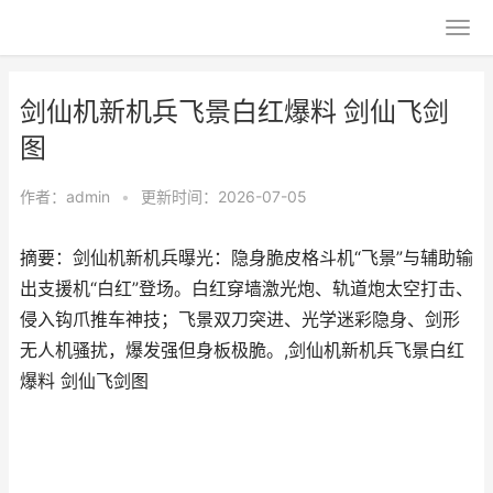
剑仙机新机兵飞景白红爆料 剑仙飞剑
图
作者：
admin
•
更新时间：2026-07-05
摘要：剑仙机新机兵曝光：隐身脆皮格斗机“飞景”与辅助输
出支援机“白红”登场。白红穿墙激光炮、轨道炮太空打击、
侵入钩爪推车神技；飞景双刀突进、光学迷彩隐身、剑形
无人机骚扰，爆发强但身板极脆。,剑仙机新机兵飞景白红
爆料 剑仙飞剑图