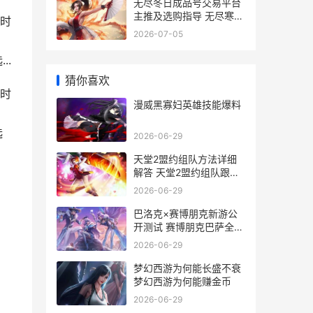
无尽冬日成品号交易平台
主推及选购指导 无尽寒冬
时
礼包码
2026-07-05
..
猜你喜欢
时
漫威黑寡妇英雄技能爆料
选
2026-06-29
天堂2盟约组队方法详细
解答 天堂2盟约组队跟随
怎么设置
2026-06-29
巴洛克×赛博朋克新游公
开测试 赛博朋克巴萨全队
图
2026-06-29
梦幻西游为何能长盛不衰
梦幻西游为何能赚金币
2026-06-29