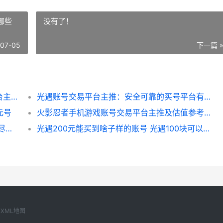
哪些
没有了！
-07-05
下一篇 
明日方舟账号出售指导：安全靠谱的卖号平台主推 明日方舟账号
光遇账号交易平台主推：安全可靠的买号平台有哪些 光遇账号交易走什么平台
元号
火影忍者手机游戏账号交易平台主推及估值参考指导 火影忍者手机游戏排行榜
无尽冬日成品号交易平台主推及选购指导 无尽寒冬礼包码
光遇200元能买到啥子样的账号 光遇100块可以买什么号
XML地图