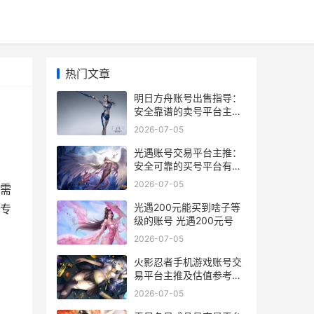
热门文章
明日方舟账号出售指导：
安全靠谱的卖号平台主推
明日方舟账号
2026-07-05
光遇账号交易平台主推：
安全可靠的买号平台有哪
些 光遇账号交易走什么平
2026-07-05
需
台
光遇200元能买到啥子等
专
级的账号 光遇200元号
。
2026-07-05
火影忍者手机游戏账号交
易平台主推及估值参考指
导 火影忍者手机游戏排行
2026-07-05
榜