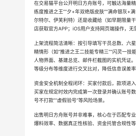
在交易猫平台公开明日方舟账号，可触达海量精
练度推进之王”“夕+年双绝版皮肤”“满命银灰
尔特尔、伊芙利特）还是收藏给（如早期限量干
店获取官方APP；iOS用户支持网页端操作，
上架流程简洁清晰：按引导填写干员总数、六星
精情形（如“推进之王二技能专精三”“闪灵一技
人物界面、基建总览、邮件栏截图的实机凭证。
等级分布等维度进行交叉比对，降低信息误差率
资金安全机制全程闭环：买家付款后，款项进入
买家在规定时效内完成第一次登录并确认账号数
号不打款”“虚假验号”等风险场景。
出售明日方舟账号并非难事，核心在于匹配专业
爆料效率、数据真正性核验、资金托管合规性等