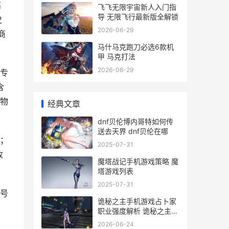
高
飞飞无限宇宙新人入门指
导 无限飞行最新版全解锁
史
2026-06-29
商
马什马克跑刀必选6款机
甲 马克打法
2026-06-29
专
含
物
经典文章
dnf贝伦博内哥特如何传
送去天界 dnf贝伦在哪
；
2025-07-31
收
魔塔战记手机游戏策略 魔
塔游戏列表
2025-07-31
号
诡秘之主手机游戏占卜家
职业强度解析 诡秘之主手
游官网
2026-06-24