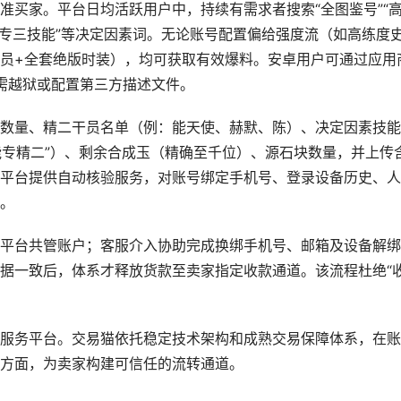
准买家。平台日均活跃用户中，持续有需求者搜索“全图鉴号”“
+满专三技能”等决定因素词。无论账号配置偏给强度流（如高练度
员+全套绝版时装），均可获取有效爆料。安卓用户可通过应用
无需越狱或配置第三方描述文件。
数量、精二干员名单（例：能天使、赫默、陈）、决定因素技能
能专精二”）、剩余合成玉（精确至千位）、源石块数量，并上传
平台提供自动核验服务，对账号绑定手机号、登录设备历史、人
。
平台共管账户；客服介入协助完成换绑手机号、邮箱及设备解绑
据一致后，体系才释放货款至卖家指定收款通道。该流程杜绝“
服务平台。交易猫依托稳定技术架构和成熟交易保障体系，在账
方面，为卖家构建可信任的流转通道。