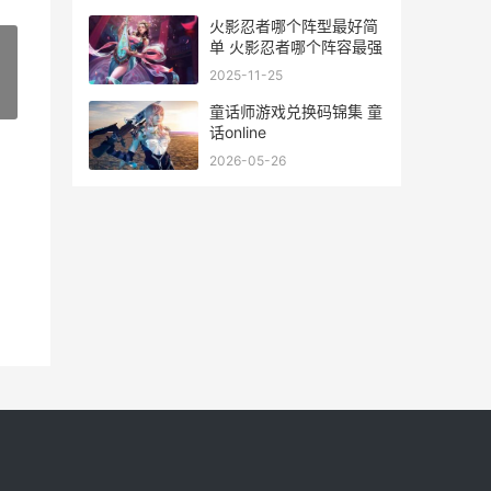
火影忍者哪个阵型最好简
单 火影忍者哪个阵容最强
2025-11-25
»
童话师游戏兑换码锦集 童
话online
2026-05-26