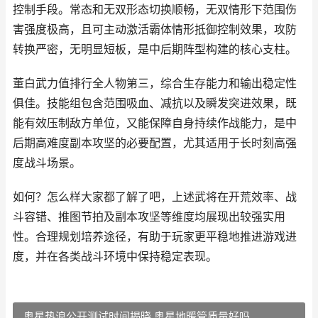
控制手段。常态和无双形态切换顺畅，无双情形下范围伤
害强度极高，且可主动激活霸体情形抵御控制效果，攻防
转换严密，无明显短板，是中后期阵型构建的核心支柱。
董白武力值排行全人物第三，综合生存能力和输出稳定性
俱佳。技能组包含范围吸血、减抗以及瞬发突进效果，既
能有效压制敌方单位，又能保障自身持续作战能力，是中
后期高难度副本攻坚的必要配置，尤其适用于长时刻高强
度战斗场景。
如何？怎么样大家都了解了吧，上述武将在开荒效率、战
斗容错、推图节拍及副本攻坚等维度均展现出较强实用
性。合理规划培养途径，有助于玩家更平稳地推进游戏进
度，并在各类战斗环境中保持稳定表现。
奥星热浪公开测试时间揭晓 奥星地暖管质量好吗