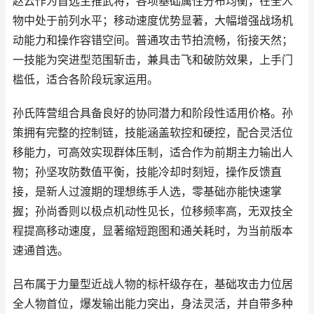
赵云作为首选主推武将，各项基础属性分布均衡，在全人
物中处于前列水平；移动速度优势显著，大幅增强战场机
动能力和操作容错空间。普通攻击节拍流畅，衔接天然；
一技能为突进型范围斩击，兼具击飞和破防效果，上手门
槛低，适合各阶段玩家运用。
孙氏阵营组合具备良好的协同潜力和阶段性适用价格。孙
策拥有完整的控制链，技能涵盖软控和硬控，配合灵活位
移能力，可高效实现群体压制，适合作为前期主力输出人
物；孙坚攻防数值平衡，技能冷却时刻短，操作反馈直
接，是新人过渡期的理想练手人选，零基础亦能快速掌
握；孙尚香则以极点机动性见长，位移频率高，无双技全
程提高移动速度，显著缩短跑图和通关耗时，为当前版本
速通首选。
吕布属于力量型近战人物的标杆级存在，基础攻击力位居
全人物首位，爆发输出能力突出，身法灵活，并自带多种