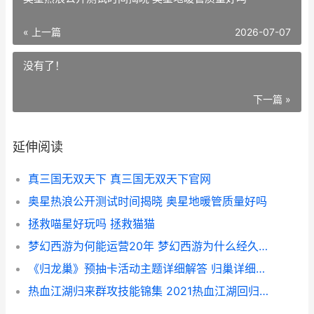
« 上一篇
2026-07-07
没有了！
下一篇 »
延伸阅读
真三国无双天下 真三国无双天下官网
奥星热浪公开测试时间揭晓 奥星地暖管质量好吗
拯救喵星好玩吗 拯救猫猫
梦幻西游为何能运营20年 梦幻西游为什么经久不衰
《归龙巢》预抽卡活动主题详细解答 归巢详细攻略
热血江湖归来群攻技能锦集 2021热血江湖回归推荐