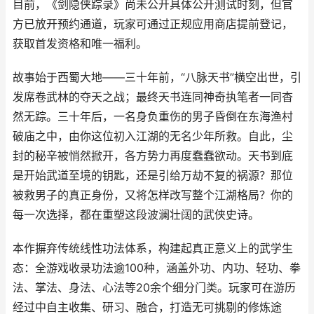
目前，《剑隐侠踪录》尚未公开具体公开测试时刻，但官
方已放开预约通道，玩家可通过正规应用商店提前登记，
获取首发资格和唯一福利。
故事始于西蜀大地——三十年前，“八脉天书”横空出世，引
发席卷武林的夺天之战；最终天书连同神奇执笔者一同杳
然无踪。三十年后，一名身负重伤的男子昏倒在东海渔村
破庙之中，由你这位初入江湖的无名少年所救。自此，尘
封的秘辛被悄然掀开，各方势力再度蠢蠢欲动。天书到底
是开始武道至境的钥匙，还是引给万劫不复的祸源？那位
被救男子的真正身份，又将怎样改写整个江湖格局？你的
每一次选择，都在重塑这段波澜壮阔的武侠史诗。
本作摒弃传统线性功法体系，构建起真正意义上的武学生
态：全游戏收录功法逾100种，涵盖外功、内功、轻功、拳
法、掌法、身法、心法等20余个细分门类。玩家可在游历
经过中自主收集、研习、融合，打造无可挑剔的修炼途