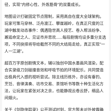
径，实现“内修心性、外炼筋骨”的双重成长。
地图设计打破固定节点限制，采用高自在度大全球架构。
玩家可策马穿林、泛舟渡江、攀崖越岭，在真正尺度的江
湖中触发动态事件：偶遇隐世高人授艺、卷入帮派纷争、
邂逅命定之人、见证市井悲欢……每段剧情均设多重分支选
项，不同抉择将导给截然不同的大结局走给，真正实现“一
人一江湖”。
超百万字原创剧情文本，辅以独创中国水墨画风渲染，配
合实录级刀剑碰撞音效和呼吸节拍的环境配乐，共同营造
出极具代入感的视听尝试。除主线历练外，亦设有垂钓、
烹饪、音律演奏、坊市交易、茶馆听书等数十种生活化方
法，让玩家在紧张对决之余，也能静观云卷云舒，细品人
间烟火。
关于《剑隐侠踪录》公开测试时刻，官方暂未对外披露确