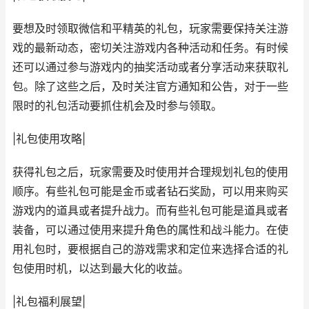
要想及时领取微信和平精英的礼包，玩家需要保持关注游
戏的最新动态，密切关注游戏内各种活动和任务。有时候
还可以通过参与游戏内的抽奖活动或者分享活动来获取礼
包。除了这些之后，及时关注官方通知和公告，对于一些
限时的礼包活动要抓住机会及时参与领取。
|礼包使用攻略|
获得礼包之后，玩家需要及时使用并合理规划礼包的使用
顺序。有些礼包可能是金币或者钻石奖励，可以用来购买
游戏内的道具或者提升战力。而有些礼包可能是道具或者
装备，可以通过使用来提升角色的属性和战斗能力。在使
用礼包时，要根据自己的游戏需求和定位来选择合适的礼
包使用时机，以达到最大化的收益。
|礼包福利展望|