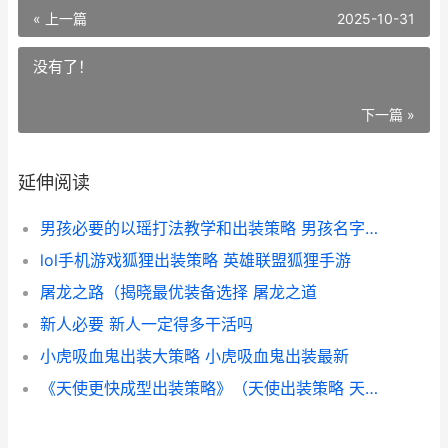
« 上一篇
2025-10-31
没有了！
下一篇 »
延伸阅读
男孩必要的以瑶打法教学和出装策略 男孩名字可以用这个瑶吗
lol手机游戏狐狸出装策略 英雄联盟狐狸手游
屠龙之路（揭晓最优装备选择 屠龙之道
新人必要 新人一定得多干活吗
小虎吸血鬼出装大策略 小虎吸血鬼出装最新
《天使更快成型出装策略》（天使出装策略 天使成功学