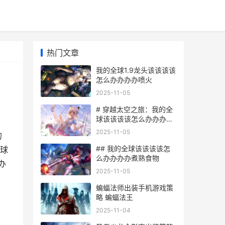
热门文章
我的全球1.9龙头该该该该
怎么办办办办喷火
2025-11-05
# 穿越太空之旅：我的全
球该该该该怎么办办办办
去木星
2025-11-05
的
## 我的全球该该该该怎
球
么办办办办煮熟食物
办
2025-11-05
蝙蝠法师出装手机游戏策
略 蝙蝠法王
2025-11-04