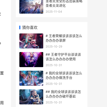
圣者炎龙全形态出装策略
圣者炎龙进化
。
2025-11-04
龙
猜你喜欢
# 王者荣耀该该该该怎么
办办办办录屏
种
2025-10-29
## 王者守护平台该该该
该怎么办办办办使用
2025-10-31
置
# 我的全球该该该该怎么
办办办办做洗手台
2025-10-31
## 我的全球该该该该怎
么办办办办破坏基岩
周
2025-10-31