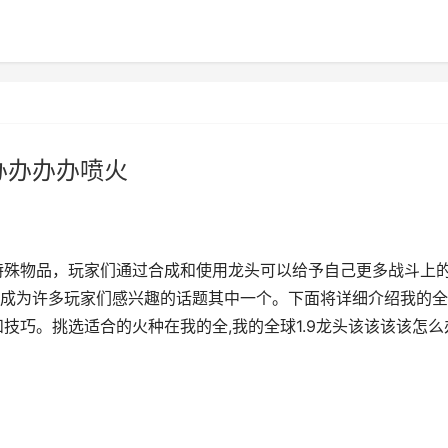
办办办办喷火
种特殊物品，玩家们通过合成和使用龙头可以给予自己更多战斗上
成为许多玩家们感兴趣的话题其中一个。下面将详细介绍我的全
和技巧。挑选适合的火种在我的全,我的全球1.9龙头该该该该怎么