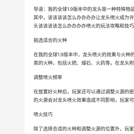
导语：我的全球1.9版本中的龙头是一种特殊
其中，该该该该怎么办办办办让龙头喷火成为许
头该该该该怎么办办办办喷火的玩法攻略和技巧
挑选适合的火种
在我的全球1.9版本中，龙头喷火的效果与火
类的火种，包括火把、燧石、火药等。在龙头附
调整喷火频率
在放置好火种后，玩家还可以通过调整火源的密
的火源会对龙头喷火效果造成不同影响，玩家可
喷火技巧
除了选择合适的火种和调整火源的位置外，玩家