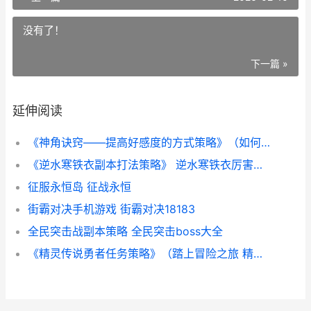
没有了！
下一篇 »
延伸阅读
《神角诀窍——提高好感度的方式策略》（如何在游戏中成为最受欢迎的人物 神角技巧游戏攻略
《逆水寒铁衣副本打法策略》 逆水寒铁衣厉害吗2020
征服永恒岛 征战永恒
街霸对决手机游戏 街霸对决18183
全民突击战副本策略 全民突击boss大全
《精灵传说勇者任务策略》（踏上冒险之旅 精灵传说视频