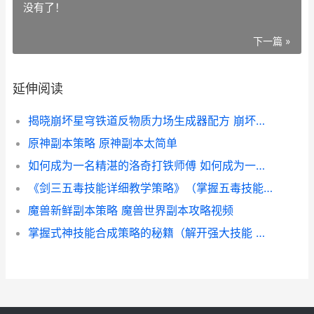
没有了！
下一篇 »
延伸阅读
揭晓崩坏星穹铁道反物质力场生成器配方 崩坏星穹铁道演示
原神副本策略 原神副本太简单
如何成为一名精湛的洛奇打铁师傅 如何成为一名精神小妹
《剑三五毒技能详细教学策略》（掌握五毒技能 《剑三五毒技能怎么用
魔兽新鲜副本策略 魔兽世界副本攻略视频
掌握式神技能合成策略的秘籍（解开强大技能 式神技能最高几级