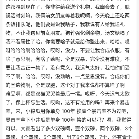
这都嘎到现在了，你非得给我送个礼物，我幽会去了，耽
误活时刻嘛，我俩前女朋友等着我呢啊，今天晚上还吃两
条饭排队呢，他们要是说我啥子，我就说有人给我送礼
物，不让我遇见前女朋友。狗竹强化剩余物，汤文糖喝了
我不看属性了哈，你需要啥子就是给你整出来，哈哈。哎
呀哈哈哈啊哈哈哈，哎呀，没力，不要让我合成衣服，有
啥子意思啊，有啥子劲呢，全是双暴，完全没有难度，不
要让我合正一物了，没有意义，我运气太好，我怕你们受
不了啊，哈哈。哎呀，没劲呐，一点意思没有。合成你们
的圣遗物啊，全是双胞，这个对于我来说都不算啥子啊！
难受啊，都是双猫哭哭着最后一摞。哎呀，今天运气太欧
了，保上杯忘生活。哎呦，这不有拉用的吗？再来个暴击
率，来，小锦瓜用你单身 100年 换壹个暴击率不为过吧，
暴击率拿下小井瓜是单身 100年 换的可以吗？嗯，我觉得
可以。大家看出了多少双磅啊，壹个双磅，两个双磅，3个
双磅，4个双磅，5个双磅，出了6个双磅，7个，还有壹个