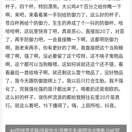
杯子，四个杯，特别漂亮。大公鸡4个百分之给你瞧一下
啊，来吧，来看看第一手别给防御力了，这么好的杯子，
苍白杯再给个防御力，生生的弄成了个一抖的防御杯，哈
哈哈啊，这玩意快背了吧，真是恶心，直接加20了，对歪
了，两手防御力吧，一会直接瞧一下啊，这都带防御力
啊，我老来两手，你有更好的了啊，我直接把这个当狗粮
喂了啊，强了啊，没必要留了这个哎呀，这不啥子鬼物品
啊，这个都可以当狗粮喂，这如何说就还这个还不错，看
看最后一首给啥子啊，就还剩这么壹个物品了，没好物品
了，我今天跟防御旅绑上了。我以后只打合生胎。我不强
化了，完我强化强的是汗都出来了。喝着奶还是很欧的。
这么好的杯子，误伤杯流浪的都给我掰往右里20斤是真
行。就这么着吧，15下播得了。嗨，上厕所啦，抖音。
dnf阿修罗武器/技能加点/觉醒任务/刷图加点策略 DNF阿