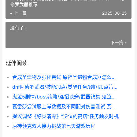
修罗武器推荐
« 上一篇
2025-08-25
没有了！
下一篇 »
延伸阅读
合成圣遗物及强化尝试 原神圣遗物合成器怎么开启
dnf阿修罗武器/技能加点/觉醒任务/刷图加点策略 DNF阿修罗武器推荐
鬼泣5剧情/boss策略/连招诀窍/武器锦集 鬼泣五剧情流程
瓦雷莎尝试服上岸数据及不同配对伤害测试 瓦雷拉怎么获得
提议调整《好觉清零》“逆位的高塔”任务触发时机
原神领克双人接力挑战第七天游戏历程