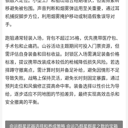
锁敌人走位。小型工厂和狙山适合短期埋伏，但需频繁转
移避免被包围。声音判断和烟雾弹运用至关重要，通过耳
机捕捉脚步方位，利用烟雾掩护移动或制造假象误导对
手。
跑狙通常轻装入场，背包不超过35格，优先携带医疗包、
手术包和止痛药。山谷活动主题期间可投入门票资源，但
需评估自身装备和目标收益。封锁区入场需满足装备价格
标准，提议携带改装成本较低的枪械降低损失风险。若选
择蹲守撤离点，需计算时刻并备足补给，避免因情形不足
导致失败。战略上保持灵活，避免长时刻固定暴露，通过
预判走位和风偏修正提高命中率。装备选择以性价比为导
给，逐步适应不同地图的节拍差异，最终实现高效击杀和
安全撤离的平衡。
命运群星武器选择和养成策略 命运乃群星群星之数的宝箱