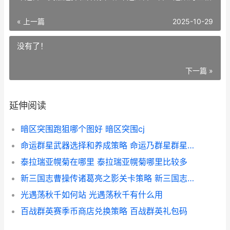
« 上一篇
2025-10-29
没有了！
下一篇 »
延伸阅读
暗区突围跑狙哪个图好 暗区突围cj
命运群星武器选择和养成策略 命运乃群星群星之数的宝箱
泰拉瑞亚幌菊在哪里 泰拉瑞亚幌菊哪里比较多
新三国志曹操传诸葛亮之影关卡策略 新三国志曹操传幸运转盘
光遇荡秋千如何站 光遇荡秋千有什么用
百战群英赛季币商店兑换策略 百战群英礼包码