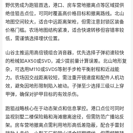
野优势成为跑狙首选，港口、房车营地撤离点等区域提供
绝佳狙击点位，可同时覆盖高价格目标和撤离路线。北山
地图空间较大，适合中远距离架枪，但需注意封锁区装备
价格门槛。农场地图结构紧凑，适合快速转移但容错率较
低，需谨慎选择埋伏位置。
山谷主推运用高倍镜组合消音器，优先选择子弹初速较快
的枪械如AX50或SVD，减少提前量计算误差。北山地形复
杂，可选用M110或SVDS等射手步枪平衡射程和近战能
力。农场因交战距离较短，需注重开镜速度和配件人机功
效，避免因地形限制陷入被动。子弹至少选择三级以上穿
甲弹，确保对护甲目标的有效杀伤。
跑狙战略核心在于动态架点和信息掌控。港口点位可同时
监视别墅二楼保险箱和海滩撤离途径，但需防范广播站反
架。房车营地撤离点需利用地形高低差隐蔽，配合手雷封