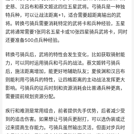
史慈、汉吕布和蔡文姬这四位五星武将。弓骑兵是一种独
特兵种，可以让战法距离+1，适合需要超距离输出的武
将。转换弓骑兵需要消耗特定的武将卡和兵种经验，五星
武将通常需要1张同名五星卡或10张四星骑兵武将卡，同时
还要准备500点兵种经验。
转换弓骑兵后，武将的特性会发生变化，比如获取骑射能
力，可以同时运用骑兵和弓兵的战法。蔡文姬转弓骑兵
后，施法距离增加，能更好地辅助队友；夏侯渊和汉吕布
则能利用弓骑兵的特性，让四格距离的主动战法发挥更大
影响。弓骑兵的征兵时刻和资源消耗会比普通兵种更高，
需要提前规划资源分配。
疾行和难测是常用组合，前者提供先手优势，后者减少受
到的追击伤害。如果想让弓骑兵更耐打，可以选伪装或迂
过来提高生存能力。弓骑兵虽然输出灵活，但面对步兵时