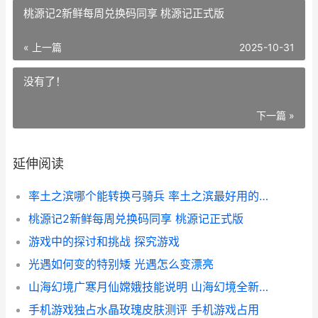
桃源记2新鲜每周兑换码同享 桃源记正式版
« 上一篇
2025-10-31
没有了！
下一篇 »
延伸阅读
率土之滨哪个能转换弓骑兵 率土之滨最好用的武将
桃源记2新鲜每周兑换码同享 桃源记正式版
游戏中的探讨和挑战 探究游戏
光遇如何变的特别矮 光遇怎么变漂亮
山海幻境广寒月仙嫦娥技能说明 山海幻境全新玄幻大作
手机游戏独占水晶玫瑰皮肤测评 手机游戏占用