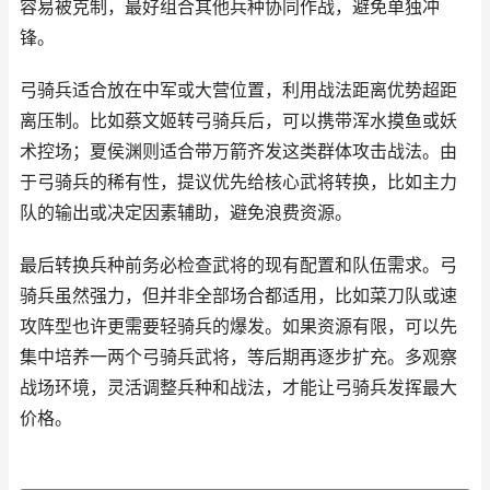
容易被克制，最好组合其他兵种协同作战，避免单独冲
锋。
弓骑兵适合放在中军或大营位置，利用战法距离优势超距
离压制。比如蔡文姬转弓骑兵后，可以携带浑水摸鱼或妖
术控场；夏侯渊则适合带万箭齐发这类群体攻击战法。由
于弓骑兵的稀有性，提议优先给核心武将转换，比如主力
队的输出或决定因素辅助，避免浪费资源。
最后转换兵种前务必检查武将的现有配置和队伍需求。弓
骑兵虽然强力，但并非全部场合都适用，比如菜刀队或速
攻阵型也许更需要轻骑兵的爆发。如果资源有限，可以先
集中培养一两个弓骑兵武将，等后期再逐步扩充。多观察
战场环境，灵活调整兵种和战法，才能让弓骑兵发挥最大
价格。