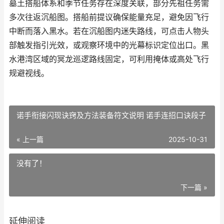
墓土搭船体系和季节任务存在深度关联，部分先祖任务需
多次往返沉船图。搭船前提议确保能量充足，避免因飞行
中断而落入黑水。若在沉船图内迷失路线，可点击人物头
部触发指引光效，或观察环境中的光幕标识定位出口。黑
水港湾区域的冥龙巡逻路线固定，可利用掩体或高处飞行
规避视线。
诺手衔接闪现诀窍及方法装备符文说明 诺手连招口诀段子
« 上一篇
2025-10-31
没有了！
下一篇 »
延伸阅读