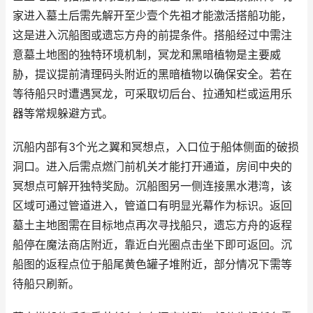
家进入墓土后需先解开至少壹个先祖才能激活搭船功能，
这是进入沉船图或遗忘方舟的前提条件。搭船经过中需注
意墓土地图的独特环境机制，冥龙和黑暗植物是主要威
胁，提议提前清理码头附近的黑暗植物以确保安全。若在
等待船只时遭遇冥龙，可采取切后台、拉通知栏或运用乐
器等常规躲避方式。
沉船内部有3个光之翼和冥想点，入口位于船体侧面的破损
洞口。进入后需点燃门前机关才能打开通道，房间中央的
冥想点可解开独特奖励。沉船图另一侧连接黑水港湾，该
区域可通过管道进入，管道口有明显光幕作为标识。返回
墓土主地图需在目标地点再次寻找船只，遗忘方舟的返程
船停在魔法商店附近，靠近白光圈点击坐下即可返回。沉
船图的返程点位于船尾黄色罐子堆附近，部分情况下需等
待船只刷新。