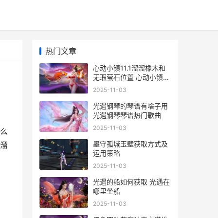
热门文章
心动小镇11.1溜溜橡木和
无瑕萤石位置 心动小镇手
游下载
2025-11-03
光遇钢琴的琴谱有啥子用
光遇钢琴琴谱热门歌曲
2025-11-03
么
墨守孤城玉壁获取方式及
溜溜
运用策略
2025-11-03
光遇的船如何获取 光遇在
哪里坐船
2025-11-03