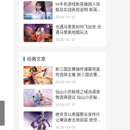
lol手机游戏新英雄狼人技
能及实战表现说明 新英雄
联盟手游
2025-10-27
光遇马里奥如何飞出去 光
遇马里奥地图玩法
2025-10-27
经典文章
新三国志曹操传诸葛亮星
符选择主推 新三国志曹操
传攻略详解
2025-09-20
仙山小农秘境之域派遣食
物选择提议 仙山小农秘境
之域怎么升级
2025-07-31
绝世灵以黑猫警长宣传片
让嘲讽者无地自容 绝世战
»
灵
2025-09-01