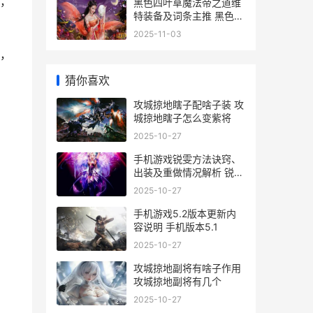
，
黑色四叶草魔法帝之道维
特装备及词条主推 黑色四
叶草魔法书排名
2025-11-03
，
猜你喜欢
攻城掠地瞎子配啥子装 攻
城掠地瞎子怎么变紫将
2025-10-27
手机游戏锐雯方法诀窍、
出装及重做情况解析 锐雯
手游qa
2025-10-27
手机游戏5.2版本更新内
容说明 手机版本5.1
2025-10-27
攻城掠地副将有啥子作用
攻城掠地副将有几个
2025-10-27