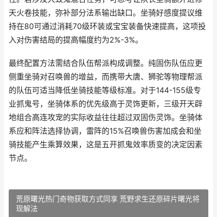
天火卷技能，弥补部分法系输出缺口。坐骑好感度提议维
持在80可通过消耗70级环装或宝宝装备快速提高，这项投
入对伤害结局的提高幅度约为2%-3%。
最终配置方法需结合队伍帮派构成调整。纯固伤队伍应更
侧重坐骑对召唤兽的增益，而携带大唐、狮驼等物理帮派
的队伍可适当降低坐骑技能等级标准。对于144-155级专
业抓鬼号，坐骑体系的优先级高于灵饰更新，三级开天辟
地组合高连攻宠的实际收益往往超过双固伤灵饰。坐骑体
系应和阵法选择协调，雷阵的15%召唤兽伤害加成会和坐
骑技能产生乘算效果，这是五开抓鬼效率质变的决定因素
节点。
荒原曙光热门奇物获取方式同享 荒野求生还原碎片曙光将
现解法