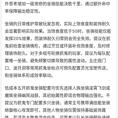
外思考增加一级宠修的坐骑技能决胜千里，通过额外命中
率保障输出稳定性。
坐骑的日常维护常被玩家忽视，实际上饱食度和装饰耐久
会显著影响实际效果。当饱食度低于50时，坐骑技能仅能
发挥20%效果，而装饰耐久归零则会完全失效。提议在抓
鬼前检查坐骑情形，通过烹饪或环装补充饱食度，及时修
理装饰耐久。对于多组号轮换抓鬼的玩家，提议为每队配
置唯一坐骑，避免频繁切换导致的属性波动。五庄观门
口、波月洞等常用抓鬼坐标点可预先配置灵光宝匣传送，
和坐骑体系形成效率联动。
低成本五开抓鬼坐骑配置可优先选择人族坐骑凌霄飞剑或
魔族坐骑幽冥战鼓，其初始属性即适合物理输出强化。不
提议为抓鬼专门配置多只坐骑，通常主号携带满技能坐骑
统御核心攻宠即可，其他人物坐骑仅需保持基础装饰属
性。若涉及大致鬼混合任务，可思考让队长坐骑额外进修