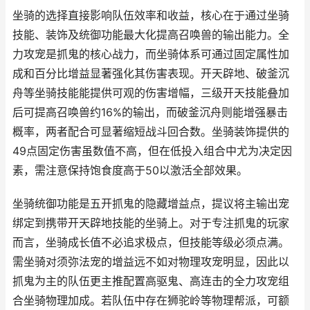
坐骑的选择直接影响队伍效率和收益，核心在于通过坐骑
技能、装饰及统御功能最大化提高召唤兽的输出能力。全
力攻宠是抓鬼的核心战力，而坐骑体系可通过固定属性加
成和百分比增益显著强化其伤害表现。开天辟地、破釜沉
舟等坐骑技能能提供可观的伤害增幅，三级开天技能叠加
后可提高召唤兽约16%的输出，而破釜沉舟则能增强暴击
概率，两者配合可显著缩短战斗回合数。坐骑装饰提供的
49点固定伤害虽数值不高，但在低投入组合中尤为决定因
素，需注意保持饱食度高于50以激活全部效果。
坐骑统御功能是五开抓鬼的隐藏增益点，提议将主输出宠
绑定到携带开天辟地技能的坐骑上。对于专注抓鬼的玩家
而言，坐骑成长值不必追求极点，但技能等级必须点满。
需坐骑对须弥法宠的增益远不如对物理攻宠明显，因此以
抓鬼为主的队伍更主推配置高驱鬼、高连击的全力攻宠组
合坐骑物理加成。若队伍中存在狮驼岭等物理帮派，可额