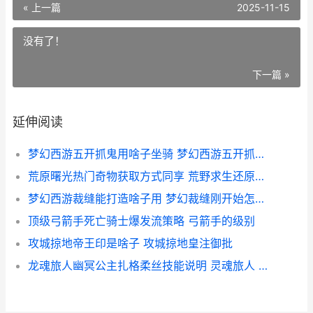
« 上一篇
2025-11-15
没有了！
下一篇 »
延伸阅读
梦幻西游五开抓鬼用啥子坐骑 梦幻西游五开抓持国最低配置
荒原曙光热门奇物获取方式同享 荒野求生还原碎片曙光将现解法
梦幻西游裁缝能打造啥子用 梦幻裁缝刚开始怎么增加
顶级弓箭手死亡骑士爆发流策略 弓箭手的级别
攻城掠地帝王印是啥子 攻城掠地皇注御批
龙魂旅人幽冥公主扎格柔丝技能说明 灵魂旅人 金龙